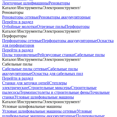
Ленточные шлифмашины
Реноваторы
Каталог
/
Инструменты
/
Электроинструмент
/
Реноваторы
Реноваторы сетевые
Реноваторы аккумуляторные
Перейти в раздел
Отбойные молотки
Отрезные пилы
Перфораторы
Каталог
/
Инструменты
/
Электроинструмент
/
Перфораторы
Перфораторы сетевые
Перфораторы аккумуляторные
Оснастка
для перфораторов
Перейти в раздел
Пилы торцовочные
Рейсмусовые станки
Сабельные пилы
Каталог
/
Инструменты
/
Электроинструмент
/
Сабельные пилы
Сабельные пилы сетевые
Сабельные пилы
аккумуляторные
Оснастка для сабельных пил
Перейти в раздел
Станки для заточки цепей
Степлеры
электрические
Строительные миксеры
Строительные
пылесосы
Термопистолеты и строительные фены
Точильные
станки
Угловые шлифовальные машины
Каталог
/
Инструменты
/
Электроинструмент
/
Угловые шлифовальные машины
Угловые шлифовальные машины сетевые
Угловые
шлифовальные машины аккумуляторные
Полировальные