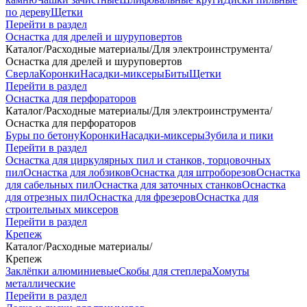
по дереву
Щетки
Перейти в раздел
Оснастка для дрелей и шуруповертов
Каталог
/
Расходные материалы
/
Для электроинструмента
/
Оснастка для дрелей и шуруповертов
Сверла
Коронки
Насадки-миксеры
Биты
Щетки
Перейти в раздел
Оснастка для перфораторов
Каталог
/
Расходные материалы
/
Для электроинструмента
/
Оснастка для перфораторов
Буры по бетону
Коронки
Насадки-миксеры
Зубила и пики
Перейти в раздел
Оснастка для циркулярных пил и станков, торцовочных
пил
Оснастка для лобзиков
Оснастка для штроборезов
Оснастка
для сабельных пил
Оснастка для заточных станков
Оснастка
для отрезных пил
Оснастка для фрезеров
Оснастка для
строительных миксеров
Перейти в раздел
Крепеж
Каталог
/
Расходные материалы
/
Крепеж
Заклёпки алюминиевые
Скобы для степлера
Хомуты
металлические
Перейти в раздел