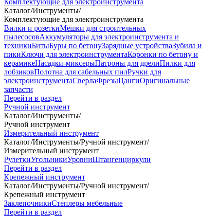
Комплектующие для электроинструмента
Каталог
/
Инструменты
/
Комплектующие для электроинструмента
Вилки и розетки
Мешки для строительных
пылесосов
Аккумуляторы для электроинструмента и
техники
Биты
Буры по бетону
Зарядные устройства
Зубила и
пики
Ключи для электроинструмента
Коронки по бетону и
керамике
Насадки-миксеры
Патроны для дрели
Пилки для
лобзиков
Полотна для сабельных пил
Ручки для
электроинструмента
Сверла
Фрезы
Цанги
Оригинальные
запчасти
Перейти в раздел
Ручной инструмент
Каталог
/
Инструменты
/
Ручной инструмент
Измерительный инструмент
Каталог
/
Инструменты
/
Ручной инструмент
/
Измерительный инструмент
Рулетки
Угольники
Уровни
Штангенциркули
Перейти в раздел
Крепежный инструмент
Каталог
/
Инструменты
/
Ручной инструмент
/
Крепежный инструмент
Заклепочники
Степлеры мебельные
Перейти в раздел