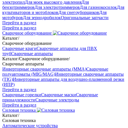
электропил
Для моек высокого давления
Для
бензотриммеров
Для электротриммеров
Для газонокосилок
Для
культиваторов и мотоблоков
Для снегоуборщиков
Для
мотобуров
Для зернодробилок
Оригинальные запчасти
Перейти в раздел
Перейти в раздел
Сварочное оборудование
Каталог
/
Сварочное оборудование
Сварочные краги
Сварочные аппараты для ПВХ
труб
Сварочные аппараты
Каталог
/
Сварочное оборудование
/
Сварочные аппараты
Инверторные сварочные аппараты (ММА)
Сварочные
полуавтоматы (MIG/MAG)
Инверторные сварочные аппараты
(TIG)
Инверторные аппараты для воздушно-плазменной резки
(ИПР)
Перейти в раздел
Сварочные горелки
Сварочные маски
Сварочные
принадлежности
Сварочные электроды
Перейти в раздел
Силовая техника
Каталог
/
Силовая техника
Автоматические устройства