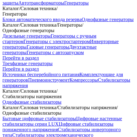
защиты
Автотрансформаторы
Генераторы
Каталог
/
Силовая техника
/
Генераторы
Блоки автоматического ввода резерва
Однофазные генераторы
Каталог
/
Силовая техника
/
Генераторы
/
Однофазные генераторы
Дизельные генераторы
Генераторы с ручным
стартером
Генераторы с электростартером
Инверторные
генераторы
Газовые генераторы
Двухтактные
генераторы
Генераторы с автозапуском
Перейти в раздел
Трехфазные генераторы
Перейти в раздел
Источники бесперебойного питания
Комплектующие для
генераторов
Пневмоинструмент
Компрессоры
Стабилизаторы
напряжения
Каталог
/
Силовая техника
/
Стабилизаторы напряжения
Однофазные стабилизаторы
Каталог
/
Силовая техника
/
Стабилизаторы напряжения
/
Однофазные стабилизаторы
Бытовые цифровые стабилизаторы
Цифровые настенные
стабилизаторы серии LUX
Цифровые стабилизаторы
пониженного напряжения
Стабилизаторы инверторного
типа
Стабилизаторы электромеханического