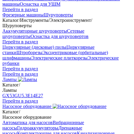
машины
Оснастка для УШМ
Перейти в раздел
Фрезерные машины
Шуруповерты
Каталог
/
Инструменты
/
Электроинструмент
/
Шуруповерты
Аккумуляторные шуруповерты
Сетевые
шуруповерты
Оснастка для шуруповертов
Перейти в раздел
Циркулярные (дисковые) пилы
Циркулярные
станки
Штроборезы
Эксцентриковые (орбитальные)
шлифмашины
Электрические плиткорезы
Электрические
рубанки
Перейти в раздел
Перейти в раздел
Лампы
Каталог
/
Лампы
GX53
GU5.3
Е14
Е27
Перейти в раздел
Насосное оборудование
Каталог
/
Насосное оборудование
Автоматика для насосов
Вибрационные
насосы
Гидроаккумуляторы
Дренажные
насосы
Комплектующие для насосов
Канализационные