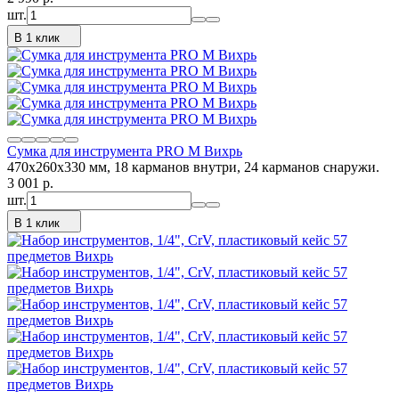
шт.
В 1 клик
Сумка для инструмента PRO M Вихрь
470х260х330 мм, 18 карманов внутри, 24 карманов снаружи.
3 001
p.
шт.
В 1 клик