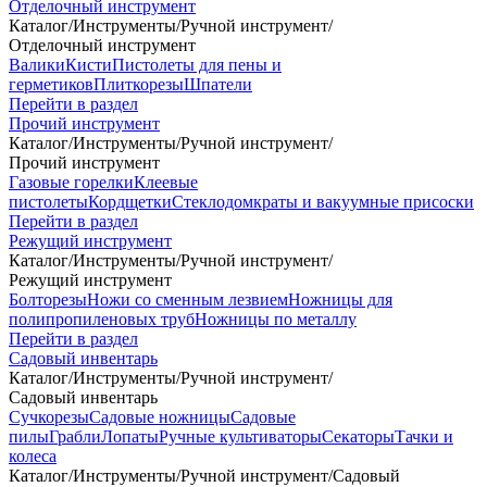
Отделочный инструмент
Каталог
/
Инструменты
/
Ручной инструмент
/
Отделочный инструмент
Валики
Кисти
Пистолеты для пены и
герметиков
Плиткорезы
Шпатели
Перейти в раздел
Прочий инструмент
Каталог
/
Инструменты
/
Ручной инструмент
/
Прочий инструмент
Газовые горелки
Клеевые
пистолеты
Кордщетки
Стеклодомкраты и вакуумные присоски
Перейти в раздел
Режущий инструмент
Каталог
/
Инструменты
/
Ручной инструмент
/
Режущий инструмент
Болторезы
Ножи со сменным лезвием
Ножницы для
полипропиленовых труб
Ножницы по металлу
Перейти в раздел
Садовый инвентарь
Каталог
/
Инструменты
/
Ручной инструмент
/
Садовый инвентарь
Сучкорезы
Садовые ножницы
Садовые
пилы
Грабли
Лопаты
Ручные культиваторы
Секаторы
Тачки и
колеса
Каталог
/
Инструменты
/
Ручной инструмент
/
Садовый