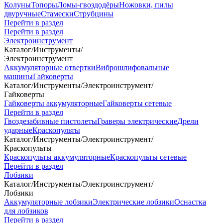
Колуны
Топоры
Ломы-гвоздодёры
Ножовки, пилы
двуручные
Стамески
Струбцины
Перейти в раздел
Перейти в раздел
Электроинструмент
Каталог
/
Инструменты
/
Электроинструмент
Аккумуляторные отвертки
Виброшлифовальные
машины
Гайковерты
Каталог
/
Инструменты
/
Электроинструмент
/
Гайковерты
Гайковерты аккумуляторные
Гайковерты сетевые
Перейти в раздел
Гвоздезабивные пистолеты
Граверы электрические
Дрели
ударные
Краскопульты
Каталог
/
Инструменты
/
Электроинструмент
/
Краскопульты
Краскопульты аккумуляторные
Краскопульты сетевые
Перейти в раздел
Лобзики
Каталог
/
Инструменты
/
Электроинструмент
/
Лобзики
Аккумуляторные лобзики
Электрические лобзики
Оснастка
для лобзиков
Перейти в раздел