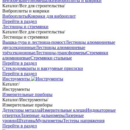
Бензорезы
Бетономешалки
Виброплиты и коврики
Каталог
/
Все для строительства
/
Виброплиты и коврики
Виброплиты
Коврики для виброплит
Перейти в раздел
Лестницы и стремянки
Каталог
/
Все для строительства
/
Лестницы и стремянки
Вышка-тура и лестница-помост
Лестницы алюминиевые
двухсекционные
Лестницы алюминиевые
трёхсекционные
Лестницы-трансформеры
Стремянки
алюминиевые
Стремянки стальные
Перейти в раздел
Стеклодомкраты и вакуумные присоски
Перейти в раздел
Инструменты
Каталог
/
Инструменты
Измерительные приборы
Каталог
/
Инструменты
/
Измерительные приборы
Детекторы металла
Измерительные клещи
Индикаторные
отвертки
Лазерные дальномеры
Лазерные
уровни
Штативы
Мультиметры
Тестеры напряжения
Перейти в раздел