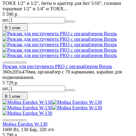
TORX 1/2" и 1/2", биты и адаптер для бит 5/16", головки
торцевые 1/2" и 1/4" и TORX...
5 590
p.
шт.
В 1 клик
Рюкзак для инструмента PRO с органайзером Вихрь
360х205х470мм, органайзер с 70 карманами, карабин для
подвешивания.
5 729
p.
шт.
В 1 клик
Мойка Eurolux W-130
1600 Вт, 130 Бар, 320 л/ч
5 790
p.