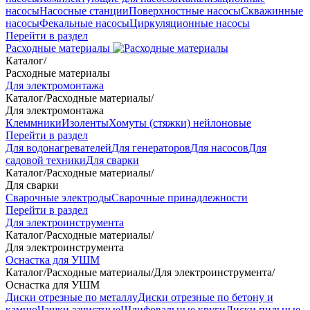
насосы
Насосные станции
Поверхностные насосы
Скважинные
насосы
Фекальные насосы
Циркуляционные насосы
Перейти в раздел
Расходные материалы
Каталог
/
Расходные материалы
Для электромонтажа
Каталог
/
Расходные материалы
/
Для электромонтажа
Клеммники
Изоленты
Хомуты (стяжки) нейлоновые
Перейти в раздел
Для водонагревателей
Для генераторов
Для насосов
Для
садовой техники
Для сварки
Каталог
/
Расходные материалы
/
Для сварки
Сварочные электроды
Сварочные принадлежности
Перейти в раздел
Для электроинструмента
Каталог
/
Расходные материалы
/
Для электроинструмента
Оснастка для УШМ
Каталог
/
Расходные материалы
/
Для электроинструмента
/
Оснастка для УШМ
Диски отрезные по металлу
Диски отрезные по бетону и
камню
Чашки зачистные
Шлифовальные круги
Диски пильные