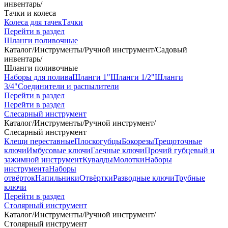
инвентарь
/
Тачки и колеса
Колеса для тачек
Тачки
Перейти в раздел
Шланги поливочные
Каталог
/
Инструменты
/
Ручной инструмент
/
Садовый
инвентарь
/
Шланги поливочные
Наборы для полива
Шланги 1"
Шланги 1/2"
Шланги
3/4"
Соединители и распылители
Перейти в раздел
Перейти в раздел
Слесарный инструмент
Каталог
/
Инструменты
/
Ручной инструмент
/
Слесарный инструмент
Клещи переставные
Плоскогубцы
Бокорезы
Трещоточные
ключи
Имбусовые ключи
Гаечные ключи
Прочий губцевый и
зажимной инструмент
Кувалды
Молотки
Наборы
инструмента
Наборы
отвёрток
Напильники
Отвёртки
Разводные ключи
Трубные
ключи
Перейти в раздел
Столярный инструмент
Каталог
/
Инструменты
/
Ручной инструмент
/
Столярный инструмент