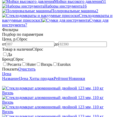
Мойки высокого давления
51
Наборы инструмента
16
Полировальные машины
2
Стеклодомкраты и
вакуумные присоски
3
Сумки для
инструмента
7
Фильтры
Подбор по параметрам
Цена, р.
Сброс
от
до
Товар в наличии
Сброс
Да
Бренд
Сброс
Ресанта
Huter
Вихрь
Eurolux
Показать
Очистить
Цена
Название
Цена
Хиты продаж
Рейтинг
Новинки