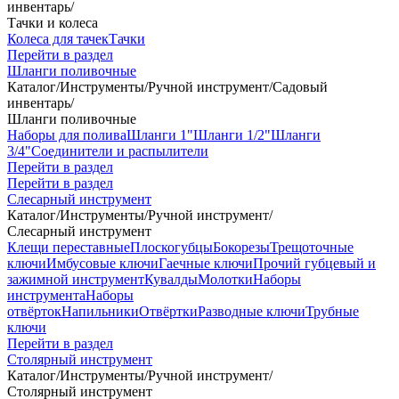
инвентарь
/
Тачки и колеса
Колеса для тачек
Тачки
Перейти в раздел
Шланги поливочные
Каталог
/
Инструменты
/
Ручной инструмент
/
Садовый
инвентарь
/
Шланги поливочные
Наборы для полива
Шланги 1"
Шланги 1/2"
Шланги
3/4"
Соединители и распылители
Перейти в раздел
Перейти в раздел
Слесарный инструмент
Каталог
/
Инструменты
/
Ручной инструмент
/
Слесарный инструмент
Клещи переставные
Плоскогубцы
Бокорезы
Трещоточные
ключи
Имбусовые ключи
Гаечные ключи
Прочий губцевый и
зажимной инструмент
Кувалды
Молотки
Наборы
инструмента
Наборы
отвёрток
Напильники
Отвёртки
Разводные ключи
Трубные
ключи
Перейти в раздел
Столярный инструмент
Каталог
/
Инструменты
/
Ручной инструмент
/
Столярный инструмент