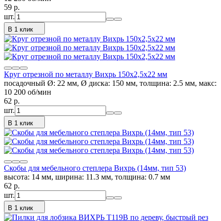
59
p.
шт.
В 1 клик
Круг отрезной по металлу Вихрь 150х2,5х22 мм
посадочный Ø: 22 мм, Ø диска: 150 мм, толщина: 2.5 мм, макс:
10 200 об/мин
62
p.
шт.
В 1 клик
Скобы для мебельного степлера Вихрь (14мм, тип 53)
высота: 14 мм, ширина: 11.3 мм, толщина: 0.7 мм
62
p.
шт.
В 1 клик