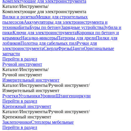
Комплектующие для электроинструмента
Каталог
/
Инструменты
/
Комплектующие для электроинструмента
Вилки и розетки
Мешки для строительных
пылесосов
Аккумуляторы для электроинструмента и
техники
Биты
Буры по бетону
Зарядные устройства
Зубила и
пики
Ключи для электроинструмента
Коронки по бетону и
керамике
Насадки-миксеры
Патроны для дрели
Пилки для
лобзиков
Полотна для сабельных пил
Ручки для
электроинструмента
Сверла
Фрезы
Цанги
Оригинальные
запчасти
Перейти в раздел
Ручной инструмент
Каталог
/
Инструменты
/
Ручной инструмент
Измерительный инструмент
Каталог
/
Инструменты
/
Ручной инструмент
/
Измерительный инструмент
Рулетки
Угольники
Уровни
Штангенциркули
Перейти в раздел
Крепежный инструмент
Каталог
/
Инструменты
/
Ручной инструмент
/
Крепежный инструмент
Заклепочники
Степлеры мебельные
Перейти в раздел