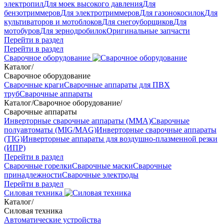
электропил
Для моек высокого давления
Для
бензотриммеров
Для электротриммеров
Для газонокосилок
Для
культиваторов и мотоблоков
Для снегоуборщиков
Для
мотобуров
Для зернодробилок
Оригинальные запчасти
Перейти в раздел
Перейти в раздел
Сварочное оборудование
Каталог
/
Сварочное оборудование
Сварочные краги
Сварочные аппараты для ПВХ
труб
Сварочные аппараты
Каталог
/
Сварочное оборудование
/
Сварочные аппараты
Инверторные сварочные аппараты (ММА)
Сварочные
полуавтоматы (MIG/MAG)
Инверторные сварочные аппараты
(TIG)
Инверторные аппараты для воздушно-плазменной резки
(ИПР)
Перейти в раздел
Сварочные горелки
Сварочные маски
Сварочные
принадлежности
Сварочные электроды
Перейти в раздел
Силовая техника
Каталог
/
Силовая техника
Автоматические устройства