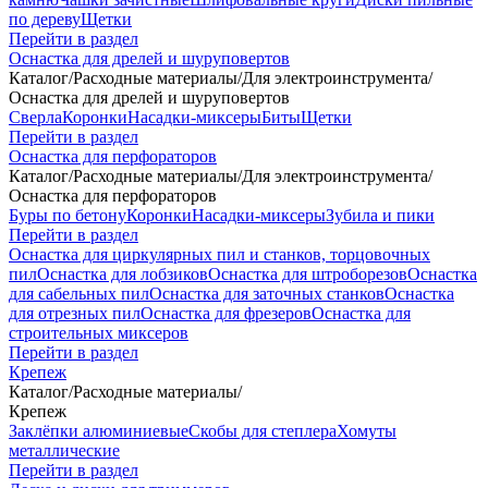
по дереву
Щетки
Перейти в раздел
Оснастка для дрелей и шуруповертов
Каталог
/
Расходные материалы
/
Для электроинструмента
/
Оснастка для дрелей и шуруповертов
Сверла
Коронки
Насадки-миксеры
Биты
Щетки
Перейти в раздел
Оснастка для перфораторов
Каталог
/
Расходные материалы
/
Для электроинструмента
/
Оснастка для перфораторов
Буры по бетону
Коронки
Насадки-миксеры
Зубила и пики
Перейти в раздел
Оснастка для циркулярных пил и станков, торцовочных
пил
Оснастка для лобзиков
Оснастка для штроборезов
Оснастка
для сабельных пил
Оснастка для заточных станков
Оснастка
для отрезных пил
Оснастка для фрезеров
Оснастка для
строительных миксеров
Перейти в раздел
Крепеж
Каталог
/
Расходные материалы
/
Крепеж
Заклёпки алюминиевые
Скобы для степлера
Хомуты
металлические
Перейти в раздел