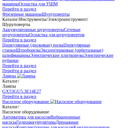
машины
Оснастка для УШМ
Перейти в раздел
Фрезерные машины
Шуруповерты
Каталог
/
Инструменты
/
Электроинструмент
/
Шуруповерты
Аккумуляторные шуруповерты
Сетевые
шуруповерты
Оснастка для шуруповертов
Перейти в раздел
Циркулярные (дисковые) пилы
Циркулярные
станки
Штроборезы
Эксцентриковые (орбитальные)
шлифмашины
Электрические плиткорезы
Электрические
рубанки
Перейти в раздел
Перейти в раздел
Лампы
Каталог
/
Лампы
GX53
GU5.3
Е14
Е27
Перейти в раздел
Насосное оборудование
Каталог
/
Насосное оборудование
Автоматика для насосов
Вибрационные
насосы
Гидроаккумуляторы
Дренажные
насосы
Комплектующие для насосов
Канализационные