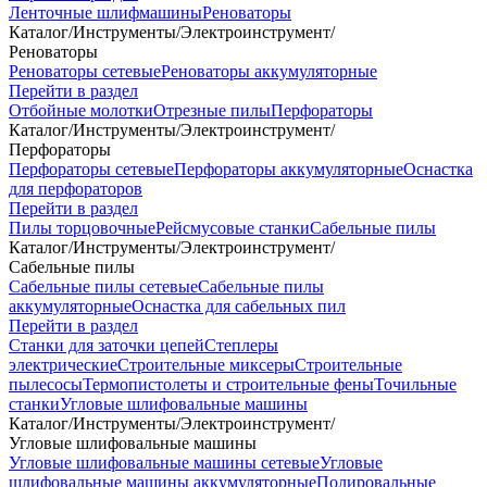
Ленточные шлифмашины
Реноваторы
Каталог
/
Инструменты
/
Электроинструмент
/
Реноваторы
Реноваторы сетевые
Реноваторы аккумуляторные
Перейти в раздел
Отбойные молотки
Отрезные пилы
Перфораторы
Каталог
/
Инструменты
/
Электроинструмент
/
Перфораторы
Перфораторы сетевые
Перфораторы аккумуляторные
Оснастка
для перфораторов
Перейти в раздел
Пилы торцовочные
Рейсмусовые станки
Сабельные пилы
Каталог
/
Инструменты
/
Электроинструмент
/
Сабельные пилы
Сабельные пилы сетевые
Сабельные пилы
аккумуляторные
Оснастка для сабельных пил
Перейти в раздел
Станки для заточки цепей
Степлеры
электрические
Строительные миксеры
Строительные
пылесосы
Термопистолеты и строительные фены
Точильные
станки
Угловые шлифовальные машины
Каталог
/
Инструменты
/
Электроинструмент
/
Угловые шлифовальные машины
Угловые шлифовальные машины сетевые
Угловые
шлифовальные машины аккумуляторные
Полировальные