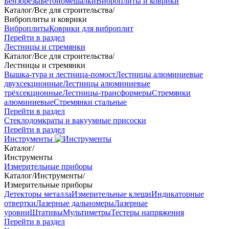
Бензорезы
Бетономешалки
Виброплиты и коврики
Каталог
/
Все для строительства
/
Виброплиты и коврики
Виброплиты
Коврики для виброплит
Перейти в раздел
Лестницы и стремянки
Каталог
/
Все для строительства
/
Лестницы и стремянки
Вышка-тура и лестница-помост
Лестницы алюминиевые
двухсекционные
Лестницы алюминиевые
трёхсекционные
Лестницы-трансформеры
Стремянки
алюминиевые
Стремянки стальные
Перейти в раздел
Стеклодомкраты и вакуумные присоски
Перейти в раздел
Инструменты
Каталог
/
Инструменты
Измерительные приборы
Каталог
/
Инструменты
/
Измерительные приборы
Детекторы металла
Измерительные клещи
Индикаторные
отвертки
Лазерные дальномеры
Лазерные
уровни
Штативы
Мультиметры
Тестеры напряжения
Перейти в раздел