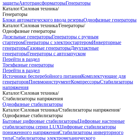
защиты
Автотрансформаторы
Генераторы
Каталог
/
Силовая техника
/
Генераторы
Блоки автоматического ввода резерва
Однофазные генераторы
Каталог
/
Силовая техника
/
Генераторы
/
Однофазные генераторы
Дизельные генераторы
Генераторы с ручным
стартером
Генераторы с электростартером
Инверторные
генераторы
Газовые генераторы
Двухтактные
генераторы
Генераторы с автозапуском
Перейти в раздел
Трехфазные генераторы
Перейти в раздел
Источники бесперебойного питания
Комплектующие для
генераторов
Пневмоинструмент
Компрессоры
Стабилизаторы
напряжения
Каталог
/
Силовая техника
/
Стабилизаторы напряжения
Однофазные стабилизаторы
Каталог
/
Силовая техника
/
Стабилизаторы напряжения
/
Однофазные стабилизаторы
Бытовые цифровые стабилизаторы
Цифровые настенные
стабилизаторы серии LUX
Цифровые стабилизаторы
пониженного напряжения
Стабилизаторы инверторного
типа
Стабилизаторы электромеханического