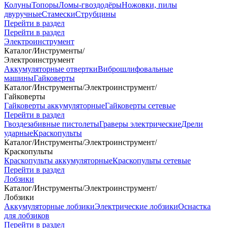
Колуны
Топоры
Ломы-гвоздодёры
Ножовки, пилы
двуручные
Стамески
Струбцины
Перейти в раздел
Перейти в раздел
Электроинструмент
Каталог
/
Инструменты
/
Электроинструмент
Аккумуляторные отвертки
Виброшлифовальные
машины
Гайковерты
Каталог
/
Инструменты
/
Электроинструмент
/
Гайковерты
Гайковерты аккумуляторные
Гайковерты сетевые
Перейти в раздел
Гвоздезабивные пистолеты
Граверы электрические
Дрели
ударные
Краскопульты
Каталог
/
Инструменты
/
Электроинструмент
/
Краскопульты
Краскопульты аккумуляторные
Краскопульты сетевые
Перейти в раздел
Лобзики
Каталог
/
Инструменты
/
Электроинструмент
/
Лобзики
Аккумуляторные лобзики
Электрические лобзики
Оснастка
для лобзиков
Перейти в раздел