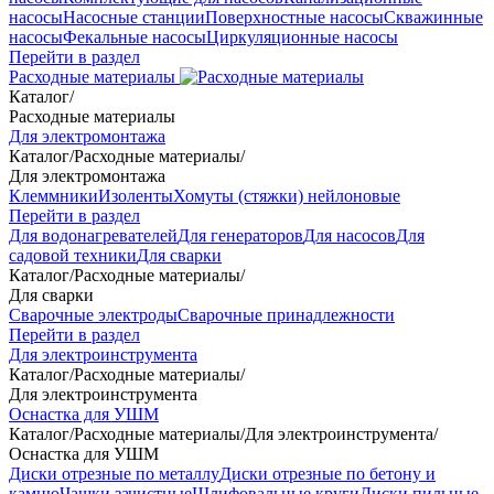
насосы
Насосные станции
Поверхностные насосы
Скважинные
насосы
Фекальные насосы
Циркуляционные насосы
Перейти в раздел
Расходные материалы
Каталог
/
Расходные материалы
Для электромонтажа
Каталог
/
Расходные материалы
/
Для электромонтажа
Клеммники
Изоленты
Хомуты (стяжки) нейлоновые
Перейти в раздел
Для водонагревателей
Для генераторов
Для насосов
Для
садовой техники
Для сварки
Каталог
/
Расходные материалы
/
Для сварки
Сварочные электроды
Сварочные принадлежности
Перейти в раздел
Для электроинструмента
Каталог
/
Расходные материалы
/
Для электроинструмента
Оснастка для УШМ
Каталог
/
Расходные материалы
/
Для электроинструмента
/
Оснастка для УШМ
Диски отрезные по металлу
Диски отрезные по бетону и
камню
Чашки зачистные
Шлифовальные круги
Диски пильные