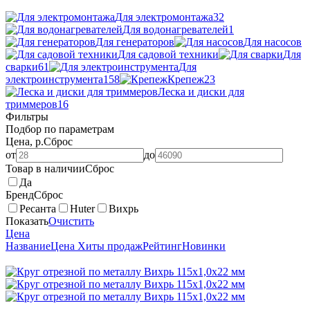
Для электромонтажа
32
Для водонагревателей
1
Для генераторов
Для насосов
Для садовой техники
Для
сварки
61
Для
электроинструмента
158
Крепеж
23
Леска и диски для
триммеров
16
Фильтры
Подбор по параметрам
Цена, р.
Сброс
от
до
Товар в наличии
Сброс
Да
Бренд
Сброс
Ресанта
Huter
Вихрь
Показать
Очистить
Цена
Название
Цена
Хиты продаж
Рейтинг
Новинки