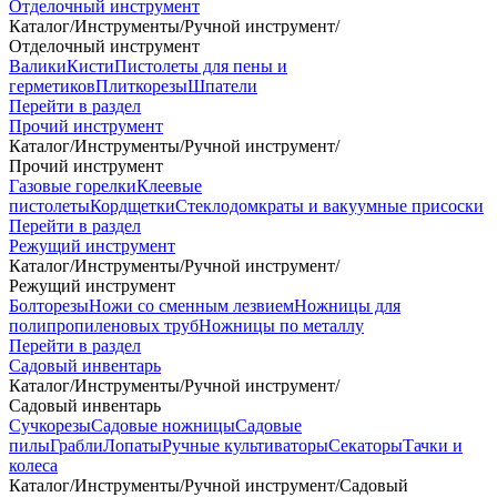
Отделочный инструмент
Каталог
/
Инструменты
/
Ручной инструмент
/
Отделочный инструмент
Валики
Кисти
Пистолеты для пены и
герметиков
Плиткорезы
Шпатели
Перейти в раздел
Прочий инструмент
Каталог
/
Инструменты
/
Ручной инструмент
/
Прочий инструмент
Газовые горелки
Клеевые
пистолеты
Кордщетки
Стеклодомкраты и вакуумные присоски
Перейти в раздел
Режущий инструмент
Каталог
/
Инструменты
/
Ручной инструмент
/
Режущий инструмент
Болторезы
Ножи со сменным лезвием
Ножницы для
полипропиленовых труб
Ножницы по металлу
Перейти в раздел
Садовый инвентарь
Каталог
/
Инструменты
/
Ручной инструмент
/
Садовый инвентарь
Сучкорезы
Садовые ножницы
Садовые
пилы
Грабли
Лопаты
Ручные культиваторы
Секаторы
Тачки и
колеса
Каталог
/
Инструменты
/
Ручной инструмент
/
Садовый