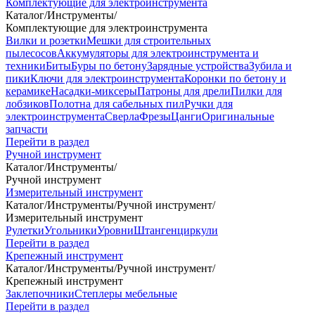
Комплектующие для электроинструмента
Каталог
/
Инструменты
/
Комплектующие для электроинструмента
Вилки и розетки
Мешки для строительных
пылесосов
Аккумуляторы для электроинструмента и
техники
Биты
Буры по бетону
Зарядные устройства
Зубила и
пики
Ключи для электроинструмента
Коронки по бетону и
керамике
Насадки-миксеры
Патроны для дрели
Пилки для
лобзиков
Полотна для сабельных пил
Ручки для
электроинструмента
Сверла
Фрезы
Цанги
Оригинальные
запчасти
Перейти в раздел
Ручной инструмент
Каталог
/
Инструменты
/
Ручной инструмент
Измерительный инструмент
Каталог
/
Инструменты
/
Ручной инструмент
/
Измерительный инструмент
Рулетки
Угольники
Уровни
Штангенциркули
Перейти в раздел
Крепежный инструмент
Каталог
/
Инструменты
/
Ручной инструмент
/
Крепежный инструмент
Заклепочники
Степлеры мебельные
Перейти в раздел