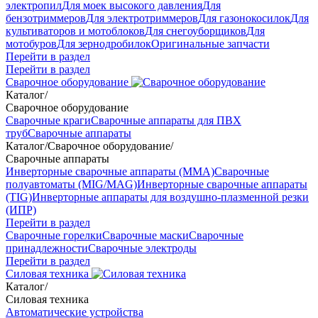
электропил
Для моек высокого давления
Для
бензотриммеров
Для электротриммеров
Для газонокосилок
Для
культиваторов и мотоблоков
Для снегоуборщиков
Для
мотобуров
Для зернодробилок
Оригинальные запчасти
Перейти в раздел
Перейти в раздел
Сварочное оборудование
Каталог
/
Сварочное оборудование
Сварочные краги
Сварочные аппараты для ПВХ
труб
Сварочные аппараты
Каталог
/
Сварочное оборудование
/
Сварочные аппараты
Инверторные сварочные аппараты (ММА)
Сварочные
полуавтоматы (MIG/MAG)
Инверторные сварочные аппараты
(TIG)
Инверторные аппараты для воздушно-плазменной резки
(ИПР)
Перейти в раздел
Сварочные горелки
Сварочные маски
Сварочные
принадлежности
Сварочные электроды
Перейти в раздел
Силовая техника
Каталог
/
Силовая техника
Автоматические устройства