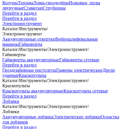
Колуны
Топоры
Ломы-гвоздодёры
Ножовки, пилы
двуручные
Стамески
Струбцины
Перейти в раздел
Перейти в раздел
Электроинструмент
Каталог
/
Инструменты
/
Электроинструмент
Аккумуляторные отвертки
Виброшлифовальные
машины
Гайковерты
Каталог
/
Инструменты
/
Электроинструмент
/
Гайковерты
Гайковерты аккумуляторные
Гайковерты сетевые
Перейти в раздел
Гвоздезабивные пистолеты
Граверы электрические
Дрели
ударные
Краскопульты
Каталог
/
Инструменты
/
Электроинструмент
/
Краскопульты
Краскопульты аккумуляторные
Краскопульты сетевые
Перейти в раздел
Лобзики
Каталог
/
Инструменты
/
Электроинструмент
/
Лобзики
Аккумуляторные лобзики
Электрические лобзики
Оснастка
для лобзиков
Перейти в раздел