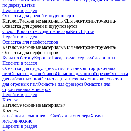
по дереву
Щетки
Перейти в раздел
Оснастка для дрелей и шуруповертов
Каталог
/
Расходные материалы
/
Для электроинструмента
/
Оснастка для дрелей и шуруповертов
Сверла
Коронки
Насадки-миксеры
Биты
Щетки
Перейти в раздел
Оснастка для перфораторов
Каталог
/
Расходные материалы
/
Для электроинструмента
/
Оснастка для перфораторов
Буры по бетону
Коронки
Насадки-миксеры
Зубила и пики
Перейти в раздел
Оснастка для циркулярных пил и станков, торцовочных
пил
Оснастка для лобзиков
Оснастка для штроборезов
Оснастка
для сабельных пил
Оснастка для заточных станков
Оснастка
для отрезных пил
Оснастка для фрезеров
Оснастка для
строительных миксеров
Перейти в раздел
Крепеж
Каталог
/
Расходные материалы
/
Крепеж
Заклёпки алюминиевые
Скобы для степлера
Хомуты
металлические
Перейти в раздел