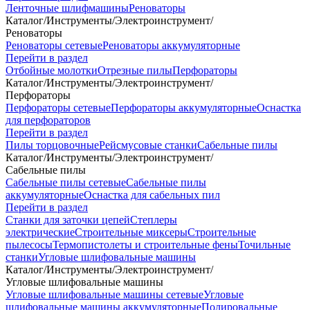
Ленточные шлифмашины
Реноваторы
Каталог
/
Инструменты
/
Электроинструмент
/
Реноваторы
Реноваторы сетевые
Реноваторы аккумуляторные
Перейти в раздел
Отбойные молотки
Отрезные пилы
Перфораторы
Каталог
/
Инструменты
/
Электроинструмент
/
Перфораторы
Перфораторы сетевые
Перфораторы аккумуляторные
Оснастка
для перфораторов
Перейти в раздел
Пилы торцовочные
Рейсмусовые станки
Сабельные пилы
Каталог
/
Инструменты
/
Электроинструмент
/
Сабельные пилы
Сабельные пилы сетевые
Сабельные пилы
аккумуляторные
Оснастка для сабельных пил
Перейти в раздел
Станки для заточки цепей
Степлеры
электрические
Строительные миксеры
Строительные
пылесосы
Термопистолеты и строительные фены
Точильные
станки
Угловые шлифовальные машины
Каталог
/
Инструменты
/
Электроинструмент
/
Угловые шлифовальные машины
Угловые шлифовальные машины сетевые
Угловые
шлифовальные машины аккумуляторные
Полировальные