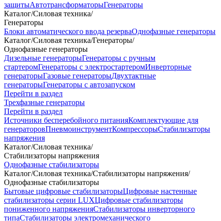
защиты
Автотрансформаторы
Генераторы
Каталог
/
Силовая техника
/
Генераторы
Блоки автоматического ввода резерва
Однофазные генераторы
Каталог
/
Силовая техника
/
Генераторы
/
Однофазные генераторы
Дизельные генераторы
Генераторы с ручным
стартером
Генераторы с электростартером
Инверторные
генераторы
Газовые генераторы
Двухтактные
генераторы
Генераторы с автозапуском
Перейти в раздел
Трехфазные генераторы
Перейти в раздел
Источники бесперебойного питания
Комплектующие для
генераторов
Пневмоинструмент
Компрессоры
Стабилизаторы
напряжения
Каталог
/
Силовая техника
/
Стабилизаторы напряжения
Однофазные стабилизаторы
Каталог
/
Силовая техника
/
Стабилизаторы напряжения
/
Однофазные стабилизаторы
Бытовые цифровые стабилизаторы
Цифровые настенные
стабилизаторы серии LUX
Цифровые стабилизаторы
пониженного напряжения
Стабилизаторы инверторного
типа
Стабилизаторы электромеханического