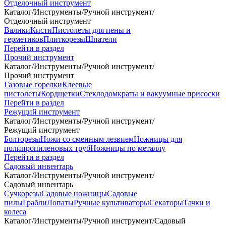
Отделочный инструмент
Каталог
/
Инструменты
/
Ручной инструмент
/
Отделочный инструмент
Валики
Кисти
Пистолеты для пены и
герметиков
Плиткорезы
Шпатели
Перейти в раздел
Прочий инструмент
Каталог
/
Инструменты
/
Ручной инструмент
/
Прочий инструмент
Газовые горелки
Клеевые
пистолеты
Кордщетки
Стеклодомкраты и вакуумные присоски
Перейти в раздел
Режущий инструмент
Каталог
/
Инструменты
/
Ручной инструмент
/
Режущий инструмент
Болторезы
Ножи со сменным лезвием
Ножницы для
полипропиленовых труб
Ножницы по металлу
Перейти в раздел
Садовый инвентарь
Каталог
/
Инструменты
/
Ручной инструмент
/
Садовый инвентарь
Сучкорезы
Садовые ножницы
Садовые
пилы
Грабли
Лопаты
Ручные культиваторы
Секаторы
Тачки и
колеса
Каталог
/
Инструменты
/
Ручной инструмент
/
Садовый