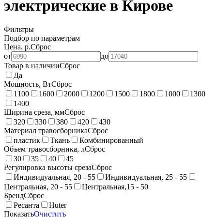
электрические в Кирове
Фильтры
Подбор по параметрам
Цена, р.
Сброс
от
до
Товар в наличии
Сброс
Да
Мощность, Вт
Сброс
1100
1600
2000
1200
1500
1800
1000
1300
1400
Ширина среза, мм
Сброс
320
330
380
420
430
Материал травосборника
Сброс
пластик
Ткань
Комбинированный
Объем травосборника, л
Сброс
30
35
40
45
Регулировка высоты среза
Сброс
Индивидуальная, 20 - 55
Индивидуальная, 25 - 55
Центральная, 20 - 55
Центральная,15 - 50
Бренд
Сброс
Ресанта
Huter
Показать
Очистить