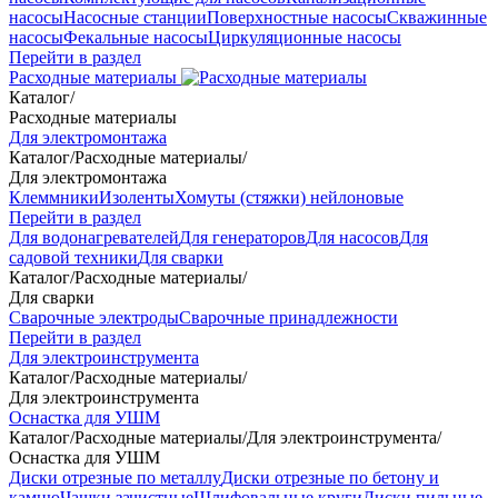
насосы
Насосные станции
Поверхностные насосы
Скважинные
насосы
Фекальные насосы
Циркуляционные насосы
Перейти в раздел
Расходные материалы
Каталог
/
Расходные материалы
Для электромонтажа
Каталог
/
Расходные материалы
/
Для электромонтажа
Клеммники
Изоленты
Хомуты (стяжки) нейлоновые
Перейти в раздел
Для водонагревателей
Для генераторов
Для насосов
Для
садовой техники
Для сварки
Каталог
/
Расходные материалы
/
Для сварки
Сварочные электроды
Сварочные принадлежности
Перейти в раздел
Для электроинструмента
Каталог
/
Расходные материалы
/
Для электроинструмента
Оснастка для УШМ
Каталог
/
Расходные материалы
/
Для электроинструмента
/
Оснастка для УШМ
Диски отрезные по металлу
Диски отрезные по бетону и
камню
Чашки зачистные
Шлифовальные круги
Диски пильные