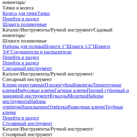
инвентарь
/
Тачки и колеса
Колеса для тачек
Тачки
Перейти в раздел
Шланги поливочные
Каталог
/
Инструменты
/
Ручной инструмент
/
Садовый
инвентарь
/
Шланги поливочные
Наборы для полива
Шланги 1"
Шланги 1/2"
Шланги
3/4"
Соединители и распылители
Перейти в раздел
Перейти в раздел
Слесарный инструмент
Каталог
/
Инструменты
/
Ручной инструмент
/
Слесарный инструмент
Клещи переставные
Плоскогубцы
Бокорезы
Трещоточные
ключи
Имбусовые ключи
Гаечные ключи
Прочий губцевый и
зажимной инструмент
Кувалды
Молотки
Наборы
инструмента
Наборы
отвёрток
Напильники
Отвёртки
Разводные ключи
Трубные
ключи
Перейти в раздел
Столярный инструмент
Каталог
/
Инструменты
/
Ручной инструмент
/
Столярный инструмент