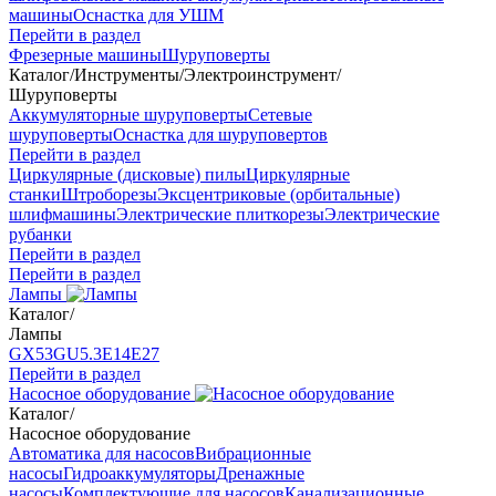
машины
Оснастка для УШМ
Перейти в раздел
Фрезерные машины
Шуруповерты
Каталог
/
Инструменты
/
Электроинструмент
/
Шуруповерты
Аккумуляторные шуруповерты
Сетевые
шуруповерты
Оснастка для шуруповертов
Перейти в раздел
Циркулярные (дисковые) пилы
Циркулярные
станки
Штроборезы
Эксцентриковые (орбитальные)
шлифмашины
Электрические плиткорезы
Электрические
рубанки
Перейти в раздел
Перейти в раздел
Лампы
Каталог
/
Лампы
GX53
GU5.3
Е14
Е27
Перейти в раздел
Насосное оборудование
Каталог
/
Насосное оборудование
Автоматика для насосов
Вибрационные
насосы
Гидроаккумуляторы
Дренажные
насосы
Комплектующие для насосов
Канализационные