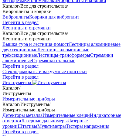
Бензорезы
Бетономешалки
Виброплиты и коврики
Каталог
/
Все для строительства
/
Виброплиты и коврики
Виброплиты
Коврики для виброплит
Перейти в раздел
Лестницы и стремянки
Каталог
/
Все для строительства
/
Лестницы и стремянки
Вышка-тура и лестница-помост
Лестницы алюминиевые
двухсекционные
Лестницы алюминиевые
трёхсекционные
Лестницы-трансформеры
Стремянки
алюминиевые
Стремянки стальные
Перейти в раздел
Стеклодомкраты и вакуумные присоски
Перейти в раздел
Инструменты
Каталог
/
Инструменты
Измерительные приборы
Каталог
/
Инструменты
/
Измерительные приборы
Детекторы металла
Измерительные клещи
Индикаторные
отвертки
Лазерные дальномеры
Лазерные
уровни
Штативы
Мультиметры
Тестеры напряжения
Перейти в раздел