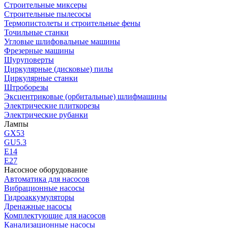
Строительные миксеры
Строительные пылесосы
Термопистолеты и строительные фены
Точильные станки
Угловые шлифовальные машины
Фрезерные машины
Шуруповерты
Циркулярные (дисковые) пилы
Циркулярные станки
Штроборезы
Эксцентриковые (орбитальные) шлифмашины
Электрические плиткорезы
Электрические рубанки
Лампы
GX53
GU5.3
Е14
Е27
Насосное оборудование
Автоматика для насосов
Вибрационные насосы
Гидроаккумуляторы
Дренажные насосы
Комплектующие для насосов
Канализационные насосы