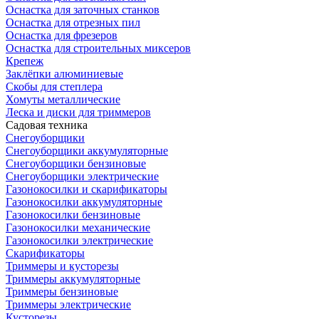
Оснастка для заточных станков
Оснастка для отрезных пил
Оснастка для фрезеров
Оснастка для строительных миксеров
Крепеж
Заклёпки алюминиевые
Скобы для степлера
Хомуты металлические
Леска и диски для триммеров
Садовая техника
Снегоуборщики
Снегоуборщики аккумуляторные
Снегоуборщики бензиновые
Снегоуборщики электрические
Газонокосилки и скарификаторы
Газонокосилки аккумуляторные
Газонокосилки бензиновые
Газонокосилки механические
Газонокосилки электрические
Скарификаторы
Триммеры и кусторезы
Триммеры аккумуляторные
Триммеры бензиновые
Триммеры электрические
Кусторезы