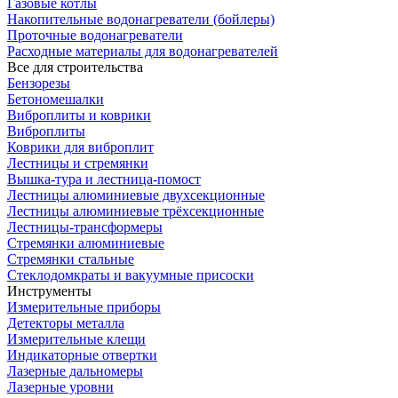
Газовые котлы
Накопительные водонагреватели (бойлеры)
Проточные водонагреватели
Расходные материалы для водонагревателей
Все для строительства
Бензорезы
Бетономешалки
Виброплиты и коврики
Виброплиты
Коврики для виброплит
Лестницы и стремянки
Вышка-тура и лестница-помост
Лестницы алюминиевые двухсекционные
Лестницы алюминиевые трёхсекционные
Лестницы-трансформеры
Стремянки алюминиевые
Стремянки стальные
Стеклодомкраты и вакуумные присоски
Инструменты
Измерительные приборы
Детекторы металла
Измерительные клещи
Индикаторные отвертки
Лазерные дальномеры
Лазерные уровни