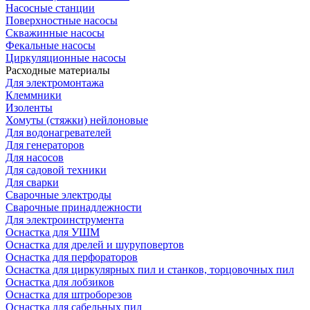
Насосные станции
Поверхностные насосы
Скважинные насосы
Фекальные насосы
Циркуляционные насосы
Расходные материалы
Для электромонтажа
Клеммники
Изоленты
Хомуты (стяжки) нейлоновые
Для водонагревателей
Для генераторов
Для насосов
Для садовой техники
Для сварки
Сварочные электроды
Сварочные принадлежности
Для электроинструмента
Оснастка для УШМ
Оснастка для дрелей и шуруповертов
Оснастка для перфораторов
Оснастка для циркулярных пил и станков, торцовочных пил
Оснастка для лобзиков
Оснастка для штроборезов
Оснастка для сабельных пил