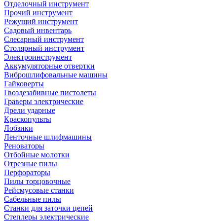
Отделочный инструмент
Прочий инструмент
Режущий инструмент
Садовый инвентарь
Слесарный инструмент
Столярный инструмент
Электроинструмент
Аккумуляторные отвертки
Виброшлифовальные машины
Гайковерты
Гвоздезабивные пистолеты
Граверы электрические
Дрели ударные
Краскопульты
Лобзики
Ленточные шлифмашины
Реноваторы
Отбойные молотки
Отрезные пилы
Перфораторы
Пилы торцовочные
Рейсмусовые станки
Сабельные пилы
Станки для заточки цепей
Степлеры электрические