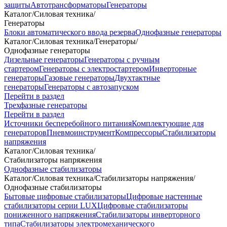
защиты
Автотрансформаторы
Генераторы
Каталог
/
Силовая техника
/
Генераторы
Блоки автоматического ввода резерва
Однофазные генераторы
Каталог
/
Силовая техника
/
Генераторы
/
Однофазные генераторы
Дизельные генераторы
Генераторы с ручным
стартером
Генераторы с электростартером
Инверторные
генераторы
Газовые генераторы
Двухтактные
генераторы
Генераторы с автозапуском
Перейти в раздел
Трехфазные генераторы
Перейти в раздел
Источники бесперебойного питания
Комплектующие для
генераторов
Пневмоинструмент
Компрессоры
Стабилизаторы
напряжения
Каталог
/
Силовая техника
/
Стабилизаторы напряжения
Однофазные стабилизаторы
Каталог
/
Силовая техника
/
Стабилизаторы напряжения
/
Однофазные стабилизаторы
Бытовые цифровые стабилизаторы
Цифровые настенные
стабилизаторы серии LUX
Цифровые стабилизаторы
пониженного напряжения
Стабилизаторы инверторного
типа
Стабилизаторы электромеханического