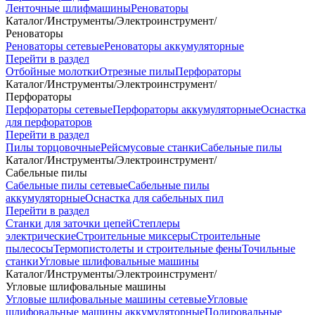
Ленточные шлифмашины
Реноваторы
Каталог
/
Инструменты
/
Электроинструмент
/
Реноваторы
Реноваторы сетевые
Реноваторы аккумуляторные
Перейти в раздел
Отбойные молотки
Отрезные пилы
Перфораторы
Каталог
/
Инструменты
/
Электроинструмент
/
Перфораторы
Перфораторы сетевые
Перфораторы аккумуляторные
Оснастка
для перфораторов
Перейти в раздел
Пилы торцовочные
Рейсмусовые станки
Сабельные пилы
Каталог
/
Инструменты
/
Электроинструмент
/
Сабельные пилы
Сабельные пилы сетевые
Сабельные пилы
аккумуляторные
Оснастка для сабельных пил
Перейти в раздел
Станки для заточки цепей
Степлеры
электрические
Строительные миксеры
Строительные
пылесосы
Термопистолеты и строительные фены
Точильные
станки
Угловые шлифовальные машины
Каталог
/
Инструменты
/
Электроинструмент
/
Угловые шлифовальные машины
Угловые шлифовальные машины сетевые
Угловые
шлифовальные машины аккумуляторные
Полировальные