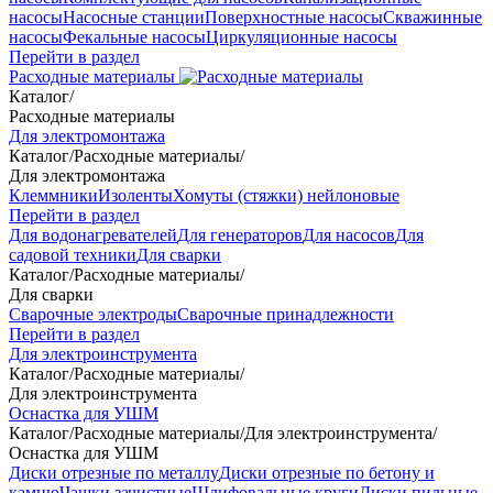
насосы
Насосные станции
Поверхностные насосы
Скважинные
насосы
Фекальные насосы
Циркуляционные насосы
Перейти в раздел
Расходные материалы
Каталог
/
Расходные материалы
Для электромонтажа
Каталог
/
Расходные материалы
/
Для электромонтажа
Клеммники
Изоленты
Хомуты (стяжки) нейлоновые
Перейти в раздел
Для водонагревателей
Для генераторов
Для насосов
Для
садовой техники
Для сварки
Каталог
/
Расходные материалы
/
Для сварки
Сварочные электроды
Сварочные принадлежности
Перейти в раздел
Для электроинструмента
Каталог
/
Расходные материалы
/
Для электроинструмента
Оснастка для УШМ
Каталог
/
Расходные материалы
/
Для электроинструмента
/
Оснастка для УШМ
Диски отрезные по металлу
Диски отрезные по бетону и
камню
Чашки зачистные
Шлифовальные круги
Диски пильные