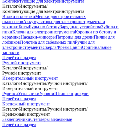
Комплектующие для электроинструмента
Каталог
/
Инструменты
/
Комплектующие для электроинструмента
Вилки и розетки
Мешки для строительных
пылесосов
Аккумуляторы для электроинструмента и
техники
Биты
Буры по бетону
Зарядные устройства
Зубила и
пики
Ключи для электроинструмента
Коронки по бетону и
керамике
Насадки-миксеры
Патроны для дрели
Пилки для
лобзиков
Полотна для сабельных пил
Ручки для
электроинструмента
Сверла
Фрезы
Цанги
Оригинальные
запчасти
Перейти в раздел
Ручной инструмент
Каталог
/
Инструменты
/
Ручной инструмент
Измерительный инструмент
Каталог
/
Инструменты
/
Ручной инструмент
/
Измерительный инструмент
Рулетки
Угольники
Уровни
Штангенциркули
Перейти в раздел
Крепежный инструмент
Каталог
/
Инструменты
/
Ручной инструмент
/
Крепежный инструмент
Заклепочники
Степлеры мебельные
Перейти в раздел