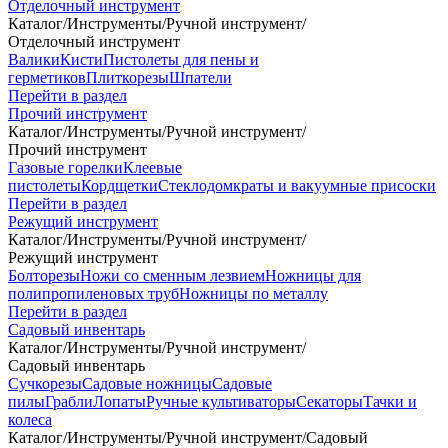
Отделочный инструмент
Каталог
/
Инструменты
/
Ручной инструмент
/
Отделочный инструмент
Валики
Кисти
Пистолеты для пены и
герметиков
Плиткорезы
Шпатели
Перейти в раздел
Прочий инструмент
Каталог
/
Инструменты
/
Ручной инструмент
/
Прочий инструмент
Газовые горелки
Клеевые
пистолеты
Кордщетки
Стеклодомкраты и вакуумные присоски
Перейти в раздел
Режущий инструмент
Каталог
/
Инструменты
/
Ручной инструмент
/
Режущий инструмент
Болторезы
Ножи со сменным лезвием
Ножницы для
полипропиленовых труб
Ножницы по металлу
Перейти в раздел
Садовый инвентарь
Каталог
/
Инструменты
/
Ручной инструмент
/
Садовый инвентарь
Сучкорезы
Садовые ножницы
Садовые
пилы
Грабли
Лопаты
Ручные культиваторы
Секаторы
Тачки и
колеса
Каталог
/
Инструменты
/
Ручной инструмент
/
Садовый