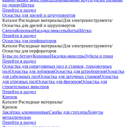
по дереву
Щетки
Перейти в раздел
Оснастка для дрелей и шуруповертов
Каталог
/
Расходные материалы
/
Для электроинструмента
/
Оснастка для дрелей и шуруповертов
Сверла
Коронки
Насадки-миксеры
Биты
Щетки
Перейти в раздел
Оснастка для перфораторов
Каталог
/
Расходные материалы
/
Для электроинструмента
/
Оснастка для перфораторов
Буры по бетону
Коронки
Насадки-миксеры
Зубила и пики
Перейти в раздел
Оснастка для циркулярных пил и станков, торцовочных
пил
Оснастка для лобзиков
Оснастка для штроборезов
Оснастка
для сабельных пил
Оснастка для заточных станков
Оснастка
для отрезных пил
Оснастка для фрезеров
Оснастка для
строительных миксеров
Перейти в раздел
Крепеж
Каталог
/
Расходные материалы
/
Крепеж
Заклёпки алюминиевые
Скобы для степлера
Хомуты
металлические
Перейти в раздел