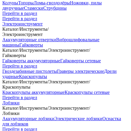
Колуны
Топоры
Ломы-гвоздодёры
Ножовки, пилы
двуручные
Стамески
Струбцины
Перейти в раздел
Перейти в раздел
Электроинструмент
Каталог
/
Инструменты
/
Электроинструмент
Аккумуляторные отвертки
Виброшлифовальные
машины
Гайковерты
Каталог
/
Инструменты
/
Электроинструмент
/
Гайковерты
Гайковерты аккумуляторные
Гайковерты сетевые
Перейти в раздел
Гвоздезабивные пистолеты
Граверы электрические
Дрели
ударные
Краскопульты
Каталог
/
Инструменты
/
Электроинструмент
/
Краскопульты
Краскопульты аккумуляторные
Краскопульты сетевые
Перейти в раздел
Лобзики
Каталог
/
Инструменты
/
Электроинструмент
/
Лобзики
Аккумуляторные лобзики
Электрические лобзики
Оснастка
для лобзиков
Перейти в раздел