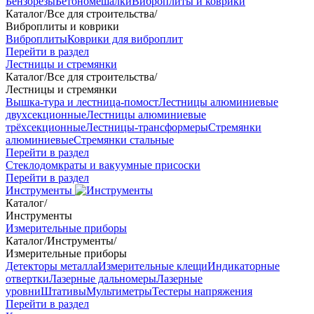
Бензорезы
Бетономешалки
Виброплиты и коврики
Каталог
/
Все для строительства
/
Виброплиты и коврики
Виброплиты
Коврики для виброплит
Перейти в раздел
Лестницы и стремянки
Каталог
/
Все для строительства
/
Лестницы и стремянки
Вышка-тура и лестница-помост
Лестницы алюминиевые
двухсекционные
Лестницы алюминиевые
трёхсекционные
Лестницы-трансформеры
Стремянки
алюминиевые
Стремянки стальные
Перейти в раздел
Стеклодомкраты и вакуумные присоски
Перейти в раздел
Инструменты
Каталог
/
Инструменты
Измерительные приборы
Каталог
/
Инструменты
/
Измерительные приборы
Детекторы металла
Измерительные клещи
Индикаторные
отвертки
Лазерные дальномеры
Лазерные
уровни
Штативы
Мультиметры
Тестеры напряжения
Перейти в раздел