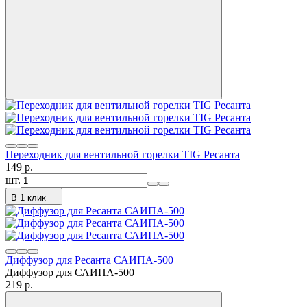
Переходник для вентильной горелки TIG Ресанта
149
p.
шт.
В 1 клик
Диффузор для Ресанта САИПА-500
Диффузор для САИПА-500
219
p.