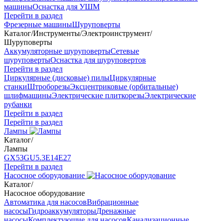
машины
Оснастка для УШМ
Перейти в раздел
Фрезерные машины
Шуруповерты
Каталог
/
Инструменты
/
Электроинструмент
/
Шуруповерты
Аккумуляторные шуруповерты
Сетевые
шуруповерты
Оснастка для шуруповертов
Перейти в раздел
Циркулярные (дисковые) пилы
Циркулярные
станки
Штроборезы
Эксцентриковые (орбитальные)
шлифмашины
Электрические плиткорезы
Электрические
рубанки
Перейти в раздел
Перейти в раздел
Лампы
Каталог
/
Лампы
GX53
GU5.3
Е14
Е27
Перейти в раздел
Насосное оборудование
Каталог
/
Насосное оборудование
Автоматика для насосов
Вибрационные
насосы
Гидроаккумуляторы
Дренажные
насосы
Комплектующие для насосов
Канализационные