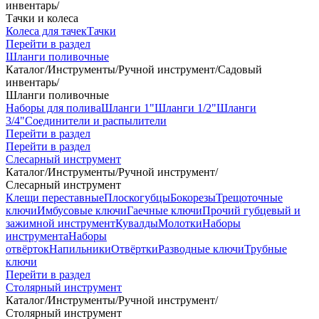
инвентарь
/
Тачки и колеса
Колеса для тачек
Тачки
Перейти в раздел
Шланги поливочные
Каталог
/
Инструменты
/
Ручной инструмент
/
Садовый
инвентарь
/
Шланги поливочные
Наборы для полива
Шланги 1"
Шланги 1/2"
Шланги
3/4"
Соединители и распылители
Перейти в раздел
Перейти в раздел
Слесарный инструмент
Каталог
/
Инструменты
/
Ручной инструмент
/
Слесарный инструмент
Клещи переставные
Плоскогубцы
Бокорезы
Трещоточные
ключи
Имбусовые ключи
Гаечные ключи
Прочий губцевый и
зажимной инструмент
Кувалды
Молотки
Наборы
инструмента
Наборы
отвёрток
Напильники
Отвёртки
Разводные ключи
Трубные
ключи
Перейти в раздел
Столярный инструмент
Каталог
/
Инструменты
/
Ручной инструмент
/
Столярный инструмент