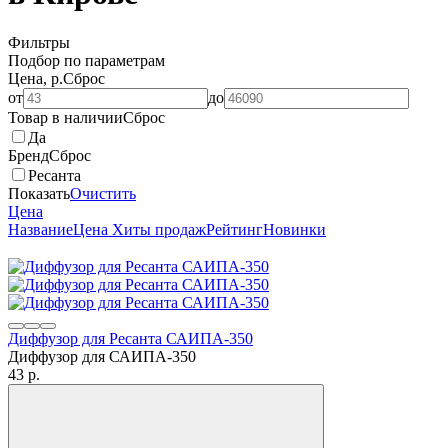
Фильтры
Подбор по параметрам
Цена, р.
Сброс
от
до
Товар в наличии
Сброс
Да
Бренд
Сброс
Ресанта
Показать
Очистить
Цена
Название
Цена
Хиты продаж
Рейтинг
Новинки
Диффузор для Ресанта САИПА-350
Диффузор для САИПА-350
43
p.