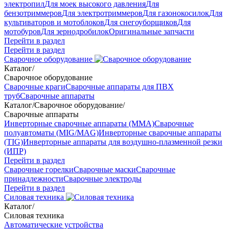
электропил
Для моек высокого давления
Для
бензотриммеров
Для электротриммеров
Для газонокосилок
Для
культиваторов и мотоблоков
Для снегоуборщиков
Для
мотобуров
Для зернодробилок
Оригинальные запчасти
Перейти в раздел
Перейти в раздел
Сварочное оборудование
Каталог
/
Сварочное оборудование
Сварочные краги
Сварочные аппараты для ПВХ
труб
Сварочные аппараты
Каталог
/
Сварочное оборудование
/
Сварочные аппараты
Инверторные сварочные аппараты (ММА)
Сварочные
полуавтоматы (MIG/MAG)
Инверторные сварочные аппараты
(TIG)
Инверторные аппараты для воздушно-плазменной резки
(ИПР)
Перейти в раздел
Сварочные горелки
Сварочные маски
Сварочные
принадлежности
Сварочные электроды
Перейти в раздел
Силовая техника
Каталог
/
Силовая техника
Автоматические устройства