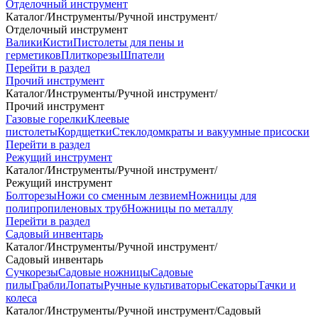
Отделочный инструмент
Каталог
/
Инструменты
/
Ручной инструмент
/
Отделочный инструмент
Валики
Кисти
Пистолеты для пены и
герметиков
Плиткорезы
Шпатели
Перейти в раздел
Прочий инструмент
Каталог
/
Инструменты
/
Ручной инструмент
/
Прочий инструмент
Газовые горелки
Клеевые
пистолеты
Кордщетки
Стеклодомкраты и вакуумные присоски
Перейти в раздел
Режущий инструмент
Каталог
/
Инструменты
/
Ручной инструмент
/
Режущий инструмент
Болторезы
Ножи со сменным лезвием
Ножницы для
полипропиленовых труб
Ножницы по металлу
Перейти в раздел
Садовый инвентарь
Каталог
/
Инструменты
/
Ручной инструмент
/
Садовый инвентарь
Сучкорезы
Садовые ножницы
Садовые
пилы
Грабли
Лопаты
Ручные культиваторы
Секаторы
Тачки и
колеса
Каталог
/
Инструменты
/
Ручной инструмент
/
Садовый