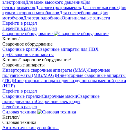
электропил
Для моек высокого давления
Для
бензотриммеров
Для электротриммеров
Для газонокосилок
Для
культиваторов и мотоблоков
Для снегоуборщиков
Для
мотобуров
Для зернодробилок
Оригинальные запчасти
Перейти в раздел
Перейти в раздел
Сварочное оборудование
Каталог
/
Сварочное оборудование
Сварочные краги
Сварочные аппараты для ПВХ
труб
Сварочные аппараты
Каталог
/
Сварочное оборудование
/
Сварочные аппараты
Инверторные сварочные аппараты (ММА)
Сварочные
полуавтоматы (MIG/MAG)
Инверторные сварочные аппараты
(TIG)
Инверторные аппараты для воздушно-плазменной резки
(ИПР)
Перейти в раздел
Сварочные горелки
Сварочные маски
Сварочные
принадлежности
Сварочные электроды
Перейти в раздел
Силовая техника
Каталог
/
Силовая техника
Автоматические устройства