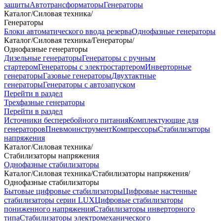
защиты
Автотрансформаторы
Генераторы
Каталог
/
Силовая техника
/
Генераторы
Блоки автоматического ввода резерва
Однофазные генераторы
Каталог
/
Силовая техника
/
Генераторы
/
Однофазные генераторы
Дизельные генераторы
Генераторы с ручным
стартером
Генераторы с электростартером
Инверторные
генераторы
Газовые генераторы
Двухтактные
генераторы
Генераторы с автозапуском
Перейти в раздел
Трехфазные генераторы
Перейти в раздел
Источники бесперебойного питания
Комплектующие для
генераторов
Пневмоинструмент
Компрессоры
Стабилизаторы
напряжения
Каталог
/
Силовая техника
/
Стабилизаторы напряжения
Однофазные стабилизаторы
Каталог
/
Силовая техника
/
Стабилизаторы напряжения
/
Однофазные стабилизаторы
Бытовые цифровые стабилизаторы
Цифровые настенные
стабилизаторы серии LUX
Цифровые стабилизаторы
пониженного напряжения
Стабилизаторы инверторного
типа
Стабилизаторы электромеханического