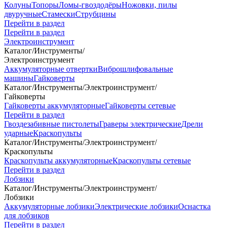
Колуны
Топоры
Ломы-гвоздодёры
Ножовки, пилы
двуручные
Стамески
Струбцины
Перейти в раздел
Перейти в раздел
Электроинструмент
Каталог
/
Инструменты
/
Электроинструмент
Аккумуляторные отвертки
Виброшлифовальные
машины
Гайковерты
Каталог
/
Инструменты
/
Электроинструмент
/
Гайковерты
Гайковерты аккумуляторные
Гайковерты сетевые
Перейти в раздел
Гвоздезабивные пистолеты
Граверы электрические
Дрели
ударные
Краскопульты
Каталог
/
Инструменты
/
Электроинструмент
/
Краскопульты
Краскопульты аккумуляторные
Краскопульты сетевые
Перейти в раздел
Лобзики
Каталог
/
Инструменты
/
Электроинструмент
/
Лобзики
Аккумуляторные лобзики
Электрические лобзики
Оснастка
для лобзиков
Перейти в раздел