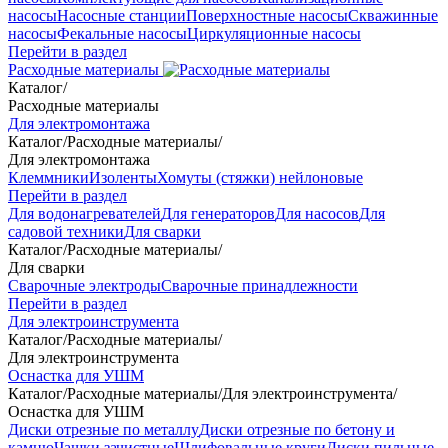
насосы
Насосные станции
Поверхностные насосы
Скважинные
насосы
Фекальные насосы
Циркуляционные насосы
Перейти в раздел
Расходные материалы
Каталог
/
Расходные материалы
Для электромонтажа
Каталог
/
Расходные материалы
/
Для электромонтажа
Клеммники
Изоленты
Хомуты (стяжки) нейлоновые
Перейти в раздел
Для водонагревателей
Для генераторов
Для насосов
Для
садовой техники
Для сварки
Каталог
/
Расходные материалы
/
Для сварки
Сварочные электроды
Сварочные принадлежности
Перейти в раздел
Для электроинструмента
Каталог
/
Расходные материалы
/
Для электроинструмента
Оснастка для УШМ
Каталог
/
Расходные материалы
/
Для электроинструмента
/
Оснастка для УШМ
Диски отрезные по металлу
Диски отрезные по бетону и
камню
Чашки зачистные
Шлифовальные круги
Диски пильные