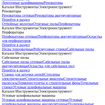
Ленточные шлифмашины
Реноваторы
Каталог
/
Инструменты
/
Электроинструмент
/
Реноваторы
Реноваторы сетевые
Реноваторы аккумуляторные
Перейти в раздел
Отбойные молотки
Отрезные пилы
Перфораторы
Каталог
/
Инструменты
/
Электроинструмент
/
Перфораторы
Перфораторы сетевые
Перфораторы аккумуляторные
Оснастка
для перфораторов
Перейти в раздел
Пилы торцовочные
Рейсмусовые станки
Сабельные пилы
Каталог
/
Инструменты
/
Электроинструмент
/
Сабельные пилы
Сабельные пилы сетевые
Сабельные пилы
аккумуляторные
Оснастка для сабельных пил
Перейти в раздел
Станки для заточки цепей
Степлеры
электрические
Строительные миксеры
Строительные
пылесосы
Термопистолеты и строительные фены
Точильные
станки
Угловые шлифовальные машины
Каталог
/
Инструменты
/
Электроинструмент
/
Угловые шлифовальные машины
Угловые шлифовальные машины сетевые
Угловые
шлифовальные машины аккумуляторные
Полировальные