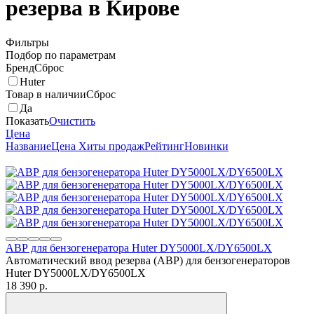
резерва в Кирове
Фильтры
Подбор по параметрам
Бренд
Сброс
Huter
Товар в наличии
Сброс
Да
Показать
Очистить
Цена
Название
Цена
Хиты продаж
Рейтинг
Новинки
АВР для бензогенератора Huter DY5000LX/DY6500LX
Автоматический ввод резерва (АВР) для бензогенераторов
Huter DY5000LX/DY6500LX
18 390
p.