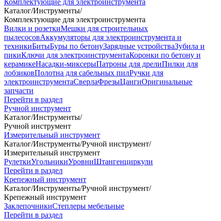
Комплектующие для электроинструмента
Каталог
/
Инструменты
/
Комплектующие для электроинструмента
Вилки и розетки
Мешки для строительных
пылесосов
Аккумуляторы для электроинструмента и
техники
Биты
Буры по бетону
Зарядные устройства
Зубила и
пики
Ключи для электроинструмента
Коронки по бетону и
керамике
Насадки-миксеры
Патроны для дрели
Пилки для
лобзиков
Полотна для сабельных пил
Ручки для
электроинструмента
Сверла
Фрезы
Цанги
Оригинальные
запчасти
Перейти в раздел
Ручной инструмент
Каталог
/
Инструменты
/
Ручной инструмент
Измерительный инструмент
Каталог
/
Инструменты
/
Ручной инструмент
/
Измерительный инструмент
Рулетки
Угольники
Уровни
Штангенциркули
Перейти в раздел
Крепежный инструмент
Каталог
/
Инструменты
/
Ручной инструмент
/
Крепежный инструмент
Заклепочники
Степлеры мебельные
Перейти в раздел