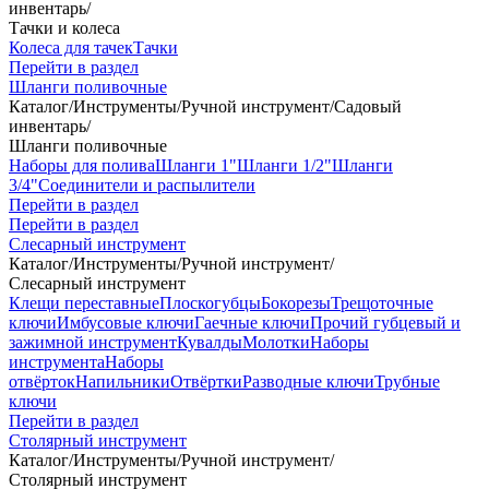
инвентарь
/
Тачки и колеса
Колеса для тачек
Тачки
Перейти в раздел
Шланги поливочные
Каталог
/
Инструменты
/
Ручной инструмент
/
Садовый
инвентарь
/
Шланги поливочные
Наборы для полива
Шланги 1"
Шланги 1/2"
Шланги
3/4"
Соединители и распылители
Перейти в раздел
Перейти в раздел
Слесарный инструмент
Каталог
/
Инструменты
/
Ручной инструмент
/
Слесарный инструмент
Клещи переставные
Плоскогубцы
Бокорезы
Трещоточные
ключи
Имбусовые ключи
Гаечные ключи
Прочий губцевый и
зажимной инструмент
Кувалды
Молотки
Наборы
инструмента
Наборы
отвёрток
Напильники
Отвёртки
Разводные ключи
Трубные
ключи
Перейти в раздел
Столярный инструмент
Каталог
/
Инструменты
/
Ручной инструмент
/
Столярный инструмент