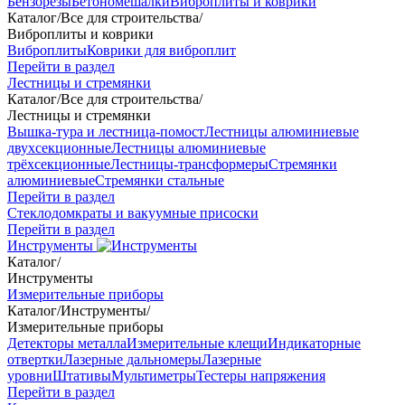
Бензорезы
Бетономешалки
Виброплиты и коврики
Каталог
/
Все для строительства
/
Виброплиты и коврики
Виброплиты
Коврики для виброплит
Перейти в раздел
Лестницы и стремянки
Каталог
/
Все для строительства
/
Лестницы и стремянки
Вышка-тура и лестница-помост
Лестницы алюминиевые
двухсекционные
Лестницы алюминиевые
трёхсекционные
Лестницы-трансформеры
Стремянки
алюминиевые
Стремянки стальные
Перейти в раздел
Стеклодомкраты и вакуумные присоски
Перейти в раздел
Инструменты
Каталог
/
Инструменты
Измерительные приборы
Каталог
/
Инструменты
/
Измерительные приборы
Детекторы металла
Измерительные клещи
Индикаторные
отвертки
Лазерные дальномеры
Лазерные
уровни
Штативы
Мультиметры
Тестеры напряжения
Перейти в раздел