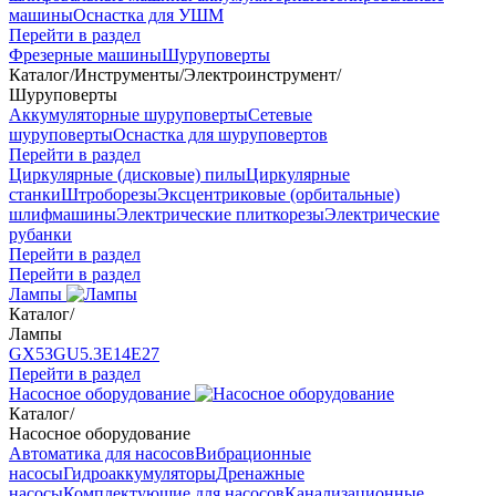
машины
Оснастка для УШМ
Перейти в раздел
Фрезерные машины
Шуруповерты
Каталог
/
Инструменты
/
Электроинструмент
/
Шуруповерты
Аккумуляторные шуруповерты
Сетевые
шуруповерты
Оснастка для шуруповертов
Перейти в раздел
Циркулярные (дисковые) пилы
Циркулярные
станки
Штроборезы
Эксцентриковые (орбитальные)
шлифмашины
Электрические плиткорезы
Электрические
рубанки
Перейти в раздел
Перейти в раздел
Лампы
Каталог
/
Лампы
GX53
GU5.3
Е14
Е27
Перейти в раздел
Насосное оборудование
Каталог
/
Насосное оборудование
Автоматика для насосов
Вибрационные
насосы
Гидроаккумуляторы
Дренажные
насосы
Комплектующие для насосов
Канализационные