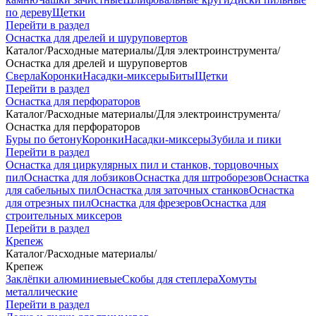
по дереву
Щетки
Перейти в раздел
Оснастка для дрелей и шуруповертов
Каталог
/
Расходные материалы
/
Для электроинструмента
/
Оснастка для дрелей и шуруповертов
Сверла
Коронки
Насадки-миксеры
Биты
Щетки
Перейти в раздел
Оснастка для перфораторов
Каталог
/
Расходные материалы
/
Для электроинструмента
/
Оснастка для перфораторов
Буры по бетону
Коронки
Насадки-миксеры
Зубила и пики
Перейти в раздел
Оснастка для циркулярных пил и станков, торцовочных
пил
Оснастка для лобзиков
Оснастка для штроборезов
Оснастка
для сабельных пил
Оснастка для заточных станков
Оснастка
для отрезных пил
Оснастка для фрезеров
Оснастка для
строительных миксеров
Перейти в раздел
Крепеж
Каталог
/
Расходные материалы
/
Крепеж
Заклёпки алюминиевые
Скобы для степлера
Хомуты
металлические
Перейти в раздел