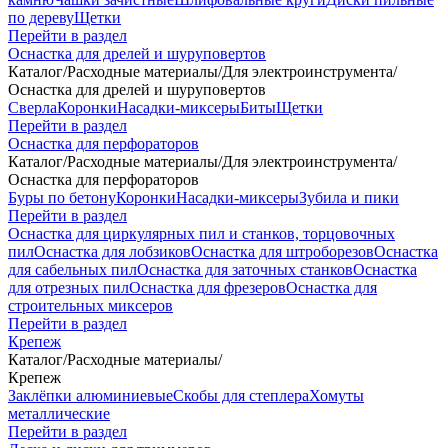
по дереву
Щетки
Перейти в раздел
Оснастка для дрелей и шуруповертов
Каталог
/
Расходные материалы
/
Для электроинструмента
/
Оснастка для дрелей и шуруповертов
Сверла
Коронки
Насадки-миксеры
Биты
Щетки
Перейти в раздел
Оснастка для перфораторов
Каталог
/
Расходные материалы
/
Для электроинструмента
/
Оснастка для перфораторов
Буры по бетону
Коронки
Насадки-миксеры
Зубила и пики
Перейти в раздел
Оснастка для циркулярных пил и станков, торцовочных
пил
Оснастка для лобзиков
Оснастка для штроборезов
Оснастка
для сабельных пил
Оснастка для заточных станков
Оснастка
для отрезных пил
Оснастка для фрезеров
Оснастка для
строительных миксеров
Перейти в раздел
Крепеж
Каталог
/
Расходные материалы
/
Крепеж
Заклёпки алюминиевые
Скобы для степлера
Хомуты
металлические
Перейти в раздел