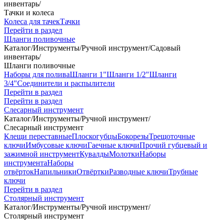
инвентарь
/
Тачки и колеса
Колеса для тачек
Тачки
Перейти в раздел
Шланги поливочные
Каталог
/
Инструменты
/
Ручной инструмент
/
Садовый
инвентарь
/
Шланги поливочные
Наборы для полива
Шланги 1"
Шланги 1/2"
Шланги
3/4"
Соединители и распылители
Перейти в раздел
Перейти в раздел
Слесарный инструмент
Каталог
/
Инструменты
/
Ручной инструмент
/
Слесарный инструмент
Клещи переставные
Плоскогубцы
Бокорезы
Трещоточные
ключи
Имбусовые ключи
Гаечные ключи
Прочий губцевый и
зажимной инструмент
Кувалды
Молотки
Наборы
инструмента
Наборы
отвёрток
Напильники
Отвёртки
Разводные ключи
Трубные
ключи
Перейти в раздел
Столярный инструмент
Каталог
/
Инструменты
/
Ручной инструмент
/
Столярный инструмент