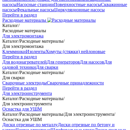
насосы
Насосные станции
Поверхностные насосы
Скважинные
насосы
Фекальные насосы
Циркуляционные насосы
Перейти в раздел
Расходные материалы
Каталог
/
Расходные материалы
Для электромонтажа
Каталог
/
Расходные материалы
/
Для электромонтажа
Клеммники
Изоленты
Хомуты (стяжки) нейлоновые
Перейти в раздел
Для водонагревателей
Для генераторов
Для насосов
Для
садовой техники
Для сварки
Каталог
/
Расходные материалы
/
Для сварки
Сварочные электроды
Сварочные принадлежности
Перейти в раздел
Для электроинструмента
Каталог
/
Расходные материалы
/
Для электроинструмента
Оснастка для УШМ
Каталог
/
Расходные материалы
/
Для электроинструмента
/
Оснастка для УШМ
Диски отрезные по металлу
Диски отрезные по бетону и
камню
Чашки зачистные
Шлифовальные круги
Диски пильные