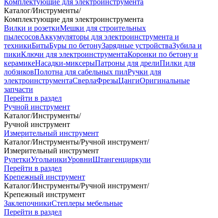
Комплектующие для электроинструмента
Каталог
/
Инструменты
/
Комплектующие для электроинструмента
Вилки и розетки
Мешки для строительных
пылесосов
Аккумуляторы для электроинструмента и
техники
Биты
Буры по бетону
Зарядные устройства
Зубила и
пики
Ключи для электроинструмента
Коронки по бетону и
керамике
Насадки-миксеры
Патроны для дрели
Пилки для
лобзиков
Полотна для сабельных пил
Ручки для
электроинструмента
Сверла
Фрезы
Цанги
Оригинальные
запчасти
Перейти в раздел
Ручной инструмент
Каталог
/
Инструменты
/
Ручной инструмент
Измерительный инструмент
Каталог
/
Инструменты
/
Ручной инструмент
/
Измерительный инструмент
Рулетки
Угольники
Уровни
Штангенциркули
Перейти в раздел
Крепежный инструмент
Каталог
/
Инструменты
/
Ручной инструмент
/
Крепежный инструмент
Заклепочники
Степлеры мебельные
Перейти в раздел