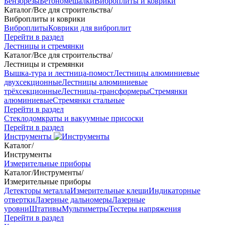
Бензорезы
Бетономешалки
Виброплиты и коврики
Каталог
/
Все для строительства
/
Виброплиты и коврики
Виброплиты
Коврики для виброплит
Перейти в раздел
Лестницы и стремянки
Каталог
/
Все для строительства
/
Лестницы и стремянки
Вышка-тура и лестница-помост
Лестницы алюминиевые
двухсекционные
Лестницы алюминиевые
трёхсекционные
Лестницы-трансформеры
Стремянки
алюминиевые
Стремянки стальные
Перейти в раздел
Стеклодомкраты и вакуумные присоски
Перейти в раздел
Инструменты
Каталог
/
Инструменты
Измерительные приборы
Каталог
/
Инструменты
/
Измерительные приборы
Детекторы металла
Измерительные клещи
Индикаторные
отвертки
Лазерные дальномеры
Лазерные
уровни
Штативы
Мультиметры
Тестеры напряжения
Перейти в раздел