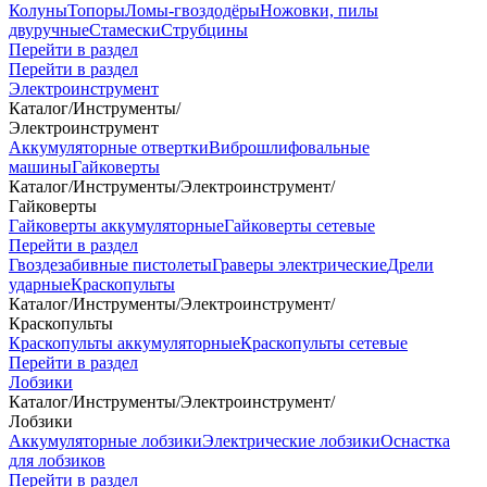
Колуны
Топоры
Ломы-гвоздодёры
Ножовки, пилы
двуручные
Стамески
Струбцины
Перейти в раздел
Перейти в раздел
Электроинструмент
Каталог
/
Инструменты
/
Электроинструмент
Аккумуляторные отвертки
Виброшлифовальные
машины
Гайковерты
Каталог
/
Инструменты
/
Электроинструмент
/
Гайковерты
Гайковерты аккумуляторные
Гайковерты сетевые
Перейти в раздел
Гвоздезабивные пистолеты
Граверы электрические
Дрели
ударные
Краскопульты
Каталог
/
Инструменты
/
Электроинструмент
/
Краскопульты
Краскопульты аккумуляторные
Краскопульты сетевые
Перейти в раздел
Лобзики
Каталог
/
Инструменты
/
Электроинструмент
/
Лобзики
Аккумуляторные лобзики
Электрические лобзики
Оснастка
для лобзиков
Перейти в раздел