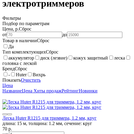
электротриммеров
Фильтры
Подбор по параметрам
Цена, р.
Сброс
от
до
Товар в наличии
Сброс
Да
Тип комплектующих
Сброс
аккумулятор
диск (лезвие)
кожух защитный
леска
головка с леской
Бренд
Сброс
-
Huter
Вихрь
Показать
Очистить
Цена
Название
Цена
Хиты продаж
Рейтинг
Новинки
Леска Huter R1215 для триммера, 1.2 мм, круг
длина: 15 м, толщина: 1.2 мм, сечение: круг
70
p.