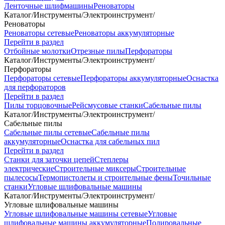
Ленточные шлифмашины
Реноваторы
Каталог
/
Инструменты
/
Электроинструмент
/
Реноваторы
Реноваторы сетевые
Реноваторы аккумуляторные
Перейти в раздел
Отбойные молотки
Отрезные пилы
Перфораторы
Каталог
/
Инструменты
/
Электроинструмент
/
Перфораторы
Перфораторы сетевые
Перфораторы аккумуляторные
Оснастка
для перфораторов
Перейти в раздел
Пилы торцовочные
Рейсмусовые станки
Сабельные пилы
Каталог
/
Инструменты
/
Электроинструмент
/
Сабельные пилы
Сабельные пилы сетевые
Сабельные пилы
аккумуляторные
Оснастка для сабельных пил
Перейти в раздел
Станки для заточки цепей
Степлеры
электрические
Строительные миксеры
Строительные
пылесосы
Термопистолеты и строительные фены
Точильные
станки
Угловые шлифовальные машины
Каталог
/
Инструменты
/
Электроинструмент
/
Угловые шлифовальные машины
Угловые шлифовальные машины сетевые
Угловые
шлифовальные машины аккумуляторные
Полировальные