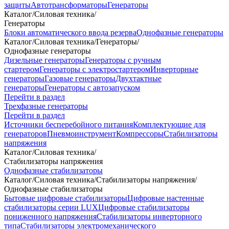
защиты
Автотрансформаторы
Генераторы
Каталог
/
Силовая техника
/
Генераторы
Блоки автоматического ввода резерва
Однофазные генераторы
Каталог
/
Силовая техника
/
Генераторы
/
Однофазные генераторы
Дизельные генераторы
Генераторы с ручным
стартером
Генераторы с электростартером
Инверторные
генераторы
Газовые генераторы
Двухтактные
генераторы
Генераторы с автозапуском
Перейти в раздел
Трехфазные генераторы
Перейти в раздел
Источники бесперебойного питания
Комплектующие для
генераторов
Пневмоинструмент
Компрессоры
Стабилизаторы
напряжения
Каталог
/
Силовая техника
/
Стабилизаторы напряжения
Однофазные стабилизаторы
Каталог
/
Силовая техника
/
Стабилизаторы напряжения
/
Однофазные стабилизаторы
Бытовые цифровые стабилизаторы
Цифровые настенные
стабилизаторы серии LUX
Цифровые стабилизаторы
пониженного напряжения
Стабилизаторы инверторного
типа
Стабилизаторы электромеханического