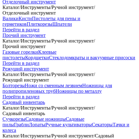
Отделочный инструмент
Каталог
/
Инструменты
/
Ручной инструмент
/
Отделочный инструмент
Валики
Кисти
Пистолеты для пены и
герметиков
Плиткорезы
Шпатели
Перейти в раздел
Прочий инструмент
Каталог
/
Инструменты
/
Ручной инструмент
/
Прочий инструмент
Газовые горелки
Клеевые
пистолеты
Кордщетки
Стеклодомкраты и вакуумные присоски
Перейти в раздел
Режущий инструмент
Каталог
/
Инструменты
/
Ручной инструмент
/
Режущий инструмент
Болторезы
Ножи со сменным лезвием
Ножницы для
полипропиленовых труб
Ножницы по металлу
Перейти в раздел
Садовый инвентарь
Каталог
/
Инструменты
/
Ручной инструмент
/
Садовый инвентарь
Сучкорезы
Садовые ножницы
Садовые
пилы
Грабли
Лопаты
Ручные культиваторы
Секаторы
Тачки и
колеса
Каталог
/
Инструменты
/
Ручной инструмент
/
Садовый