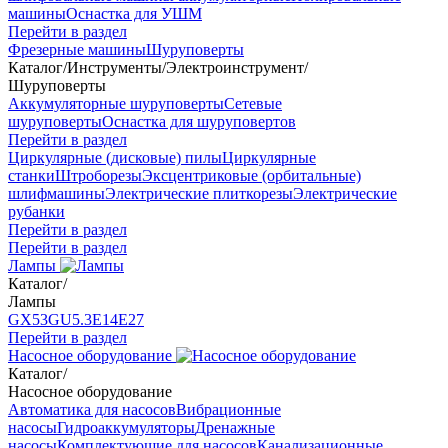
машины
Оснастка для УШМ
Перейти в раздел
Фрезерные машины
Шуруповерты
Каталог
/
Инструменты
/
Электроинструмент
/
Шуруповерты
Аккумуляторные шуруповерты
Сетевые
шуруповерты
Оснастка для шуруповертов
Перейти в раздел
Циркулярные (дисковые) пилы
Циркулярные
станки
Штроборезы
Эксцентриковые (орбитальные)
шлифмашины
Электрические плиткорезы
Электрические
рубанки
Перейти в раздел
Перейти в раздел
Лампы
Каталог
/
Лампы
GX53
GU5.3
Е14
Е27
Перейти в раздел
Насосное оборудование
Каталог
/
Насосное оборудование
Автоматика для насосов
Вибрационные
насосы
Гидроаккумуляторы
Дренажные
насосы
Комплектующие для насосов
Канализационные