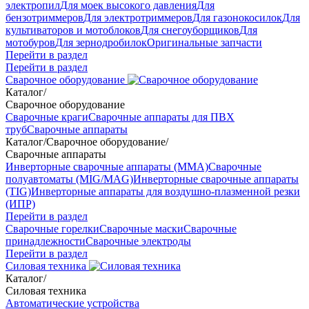
электропил
Для моек высокого давления
Для
бензотриммеров
Для электротриммеров
Для газонокосилок
Для
культиваторов и мотоблоков
Для снегоуборщиков
Для
мотобуров
Для зернодробилок
Оригинальные запчасти
Перейти в раздел
Перейти в раздел
Сварочное оборудование
Каталог
/
Сварочное оборудование
Сварочные краги
Сварочные аппараты для ПВХ
труб
Сварочные аппараты
Каталог
/
Сварочное оборудование
/
Сварочные аппараты
Инверторные сварочные аппараты (ММА)
Сварочные
полуавтоматы (MIG/MAG)
Инверторные сварочные аппараты
(TIG)
Инверторные аппараты для воздушно-плазменной резки
(ИПР)
Перейти в раздел
Сварочные горелки
Сварочные маски
Сварочные
принадлежности
Сварочные электроды
Перейти в раздел
Силовая техника
Каталог
/
Силовая техника
Автоматические устройства