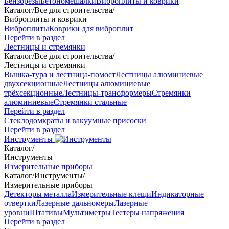
Бензорезы
Бетономешалки
Виброплиты и коврики
Каталог
/
Все для строительства
/
Виброплиты и коврики
Виброплиты
Коврики для виброплит
Перейти в раздел
Лестницы и стремянки
Каталог
/
Все для строительства
/
Лестницы и стремянки
Вышка-тура и лестница-помост
Лестницы алюминиевые
двухсекционные
Лестницы алюминиевые
трёхсекционные
Лестницы-трансформеры
Стремянки
алюминиевые
Стремянки стальные
Перейти в раздел
Стеклодомкраты и вакуумные присоски
Перейти в раздел
Инструменты
Каталог
/
Инструменты
Измерительные приборы
Каталог
/
Инструменты
/
Измерительные приборы
Детекторы металла
Измерительные клещи
Индикаторные
отвертки
Лазерные дальномеры
Лазерные
уровни
Штативы
Мультиметры
Тестеры напряжения
Перейти в раздел