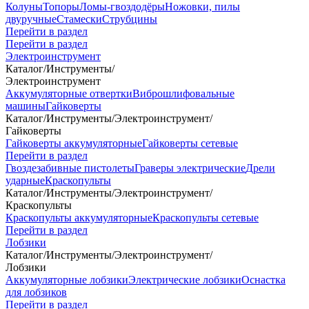
Колуны
Топоры
Ломы-гвоздодёры
Ножовки, пилы
двуручные
Стамески
Струбцины
Перейти в раздел
Перейти в раздел
Электроинструмент
Каталог
/
Инструменты
/
Электроинструмент
Аккумуляторные отвертки
Виброшлифовальные
машины
Гайковерты
Каталог
/
Инструменты
/
Электроинструмент
/
Гайковерты
Гайковерты аккумуляторные
Гайковерты сетевые
Перейти в раздел
Гвоздезабивные пистолеты
Граверы электрические
Дрели
ударные
Краскопульты
Каталог
/
Инструменты
/
Электроинструмент
/
Краскопульты
Краскопульты аккумуляторные
Краскопульты сетевые
Перейти в раздел
Лобзики
Каталог
/
Инструменты
/
Электроинструмент
/
Лобзики
Аккумуляторные лобзики
Электрические лобзики
Оснастка
для лобзиков
Перейти в раздел