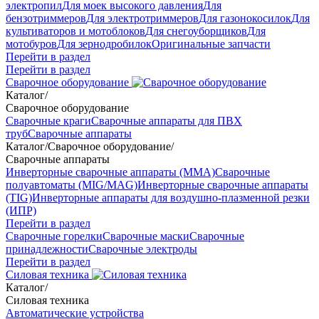
электропил
Для моек высокого давления
Для
бензотриммеров
Для электротриммеров
Для газонокосилок
Для
культиваторов и мотоблоков
Для снегоуборщиков
Для
мотобуров
Для зернодробилок
Оригинальные запчасти
Перейти в раздел
Перейти в раздел
Сварочное оборудование
Каталог
/
Сварочное оборудование
Сварочные краги
Сварочные аппараты для ПВХ
труб
Сварочные аппараты
Каталог
/
Сварочное оборудование
/
Сварочные аппараты
Инверторные сварочные аппараты (ММА)
Сварочные
полуавтоматы (MIG/MAG)
Инверторные сварочные аппараты
(TIG)
Инверторные аппараты для воздушно-плазменной резки
(ИПР)
Перейти в раздел
Сварочные горелки
Сварочные маски
Сварочные
принадлежности
Сварочные электроды
Перейти в раздел
Силовая техника
Каталог
/
Силовая техника
Автоматические устройства