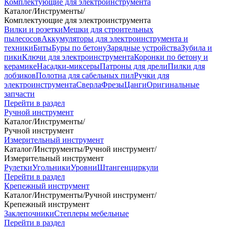
Комплектующие для электроинструмента
Каталог
/
Инструменты
/
Комплектующие для электроинструмента
Вилки и розетки
Мешки для строительных
пылесосов
Аккумуляторы для электроинструмента и
техники
Биты
Буры по бетону
Зарядные устройства
Зубила и
пики
Ключи для электроинструмента
Коронки по бетону и
керамике
Насадки-миксеры
Патроны для дрели
Пилки для
лобзиков
Полотна для сабельных пил
Ручки для
электроинструмента
Сверла
Фрезы
Цанги
Оригинальные
запчасти
Перейти в раздел
Ручной инструмент
Каталог
/
Инструменты
/
Ручной инструмент
Измерительный инструмент
Каталог
/
Инструменты
/
Ручной инструмент
/
Измерительный инструмент
Рулетки
Угольники
Уровни
Штангенциркули
Перейти в раздел
Крепежный инструмент
Каталог
/
Инструменты
/
Ручной инструмент
/
Крепежный инструмент
Заклепочники
Степлеры мебельные
Перейти в раздел