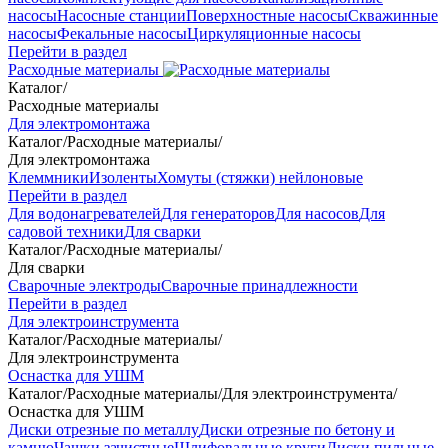
насосы
Насосные станции
Поверхностные насосы
Скважинные
насосы
Фекальные насосы
Циркуляционные насосы
Перейти в раздел
Расходные материалы
Каталог
/
Расходные материалы
Для электромонтажа
Каталог
/
Расходные материалы
/
Для электромонтажа
Клеммники
Изоленты
Хомуты (стяжки) нейлоновые
Перейти в раздел
Для водонагревателей
Для генераторов
Для насосов
Для
садовой техники
Для сварки
Каталог
/
Расходные материалы
/
Для сварки
Сварочные электроды
Сварочные принадлежности
Перейти в раздел
Для электроинструмента
Каталог
/
Расходные материалы
/
Для электроинструмента
Оснастка для УШМ
Каталог
/
Расходные материалы
/
Для электроинструмента
/
Оснастка для УШМ
Диски отрезные по металлу
Диски отрезные по бетону и
камню
Чашки зачистные
Шлифовальные круги
Диски пильные