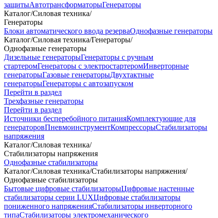
защиты
Автотрансформаторы
Генераторы
Каталог
/
Силовая техника
/
Генераторы
Блоки автоматического ввода резерва
Однофазные генераторы
Каталог
/
Силовая техника
/
Генераторы
/
Однофазные генераторы
Дизельные генераторы
Генераторы с ручным
стартером
Генераторы с электростартером
Инверторные
генераторы
Газовые генераторы
Двухтактные
генераторы
Генераторы с автозапуском
Перейти в раздел
Трехфазные генераторы
Перейти в раздел
Источники бесперебойного питания
Комплектующие для
генераторов
Пневмоинструмент
Компрессоры
Стабилизаторы
напряжения
Каталог
/
Силовая техника
/
Стабилизаторы напряжения
Однофазные стабилизаторы
Каталог
/
Силовая техника
/
Стабилизаторы напряжения
/
Однофазные стабилизаторы
Бытовые цифровые стабилизаторы
Цифровые настенные
стабилизаторы серии LUX
Цифровые стабилизаторы
пониженного напряжения
Стабилизаторы инверторного
типа
Стабилизаторы электромеханического