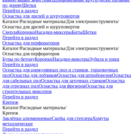
по дереву
Щетки
Перейти в раздел
Оснастка для дрелей и шуруповертов
Каталог
/
Расходные материалы
/
Для электроинструмента
/
Оснастка для дрелей и шуруповертов
Сверла
Коронки
Насадки-миксеры
Биты
Щетки
Перейти в раздел
Оснастка для перфораторов
Каталог
/
Расходные материалы
/
Для электроинструмента
/
Оснастка для перфораторов
Буры по бетону
Коронки
Насадки-миксеры
Зубила и пики
Перейти в раздел
Оснастка для циркулярных пил и станков, торцовочных
пил
Оснастка для лобзиков
Оснастка для штроборезов
Оснастка
для сабельных пил
Оснастка для заточных станков
Оснастка
для отрезных пил
Оснастка для фрезеров
Оснастка для
строительных миксеров
Перейти в раздел
Крепеж
Каталог
/
Расходные материалы
/
Крепеж
Заклёпки алюминиевые
Скобы для степлера
Хомуты
металлические
Перейти в раздел