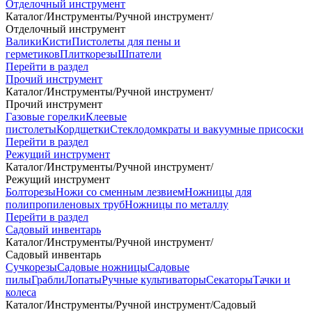
Отделочный инструмент
Каталог
/
Инструменты
/
Ручной инструмент
/
Отделочный инструмент
Валики
Кисти
Пистолеты для пены и
герметиков
Плиткорезы
Шпатели
Перейти в раздел
Прочий инструмент
Каталог
/
Инструменты
/
Ручной инструмент
/
Прочий инструмент
Газовые горелки
Клеевые
пистолеты
Кордщетки
Стеклодомкраты и вакуумные присоски
Перейти в раздел
Режущий инструмент
Каталог
/
Инструменты
/
Ручной инструмент
/
Режущий инструмент
Болторезы
Ножи со сменным лезвием
Ножницы для
полипропиленовых труб
Ножницы по металлу
Перейти в раздел
Садовый инвентарь
Каталог
/
Инструменты
/
Ручной инструмент
/
Садовый инвентарь
Сучкорезы
Садовые ножницы
Садовые
пилы
Грабли
Лопаты
Ручные культиваторы
Секаторы
Тачки и
колеса
Каталог
/
Инструменты
/
Ручной инструмент
/
Садовый