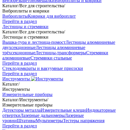
Бензорезы
Бетономешалки
Виброплиты и коврики
Каталог
/
Все для строительства
/
Виброплиты и коврики
Виброплиты
Коврики для виброплит
Перейти в раздел
Лестницы и стремянки
Каталог
/
Все для строительства
/
Лестницы и стремянки
Вышка-тура и лестница-помост
Лестницы алюминиевые
двухсекционные
Лестницы алюминиевые
трёхсекционные
Лестницы-трансформеры
Стремянки
алюминиевые
Стремянки стальные
Перейти в раздел
Стеклодомкраты и вакуумные присоски
Перейти в раздел
Инструменты
Каталог
/
Инструменты
Измерительные приборы
Каталог
/
Инструменты
/
Измерительные приборы
Детекторы металла
Измерительные клещи
Индикаторные
отвертки
Лазерные дальномеры
Лазерные
уровни
Штативы
Мультиметры
Тестеры напряжения
Перейти в раздел