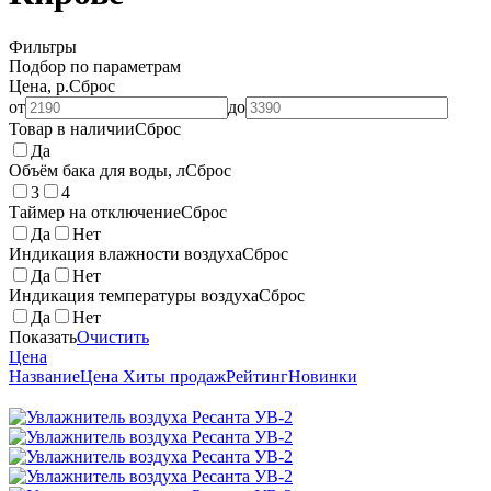
Фильтры
Подбор по параметрам
Цена, р.
Сброс
от
до
Товар в наличии
Сброс
Да
Объём бака для воды, л
Сброс
3
4
Таймер на отключение
Сброс
Да
Нет
Индикация влажности воздуха
Сброс
Да
Нет
Индикация температуры воздуха
Сброс
Да
Нет
Показать
Очистить
Цена
Название
Цена
Хиты продаж
Рейтинг
Новинки