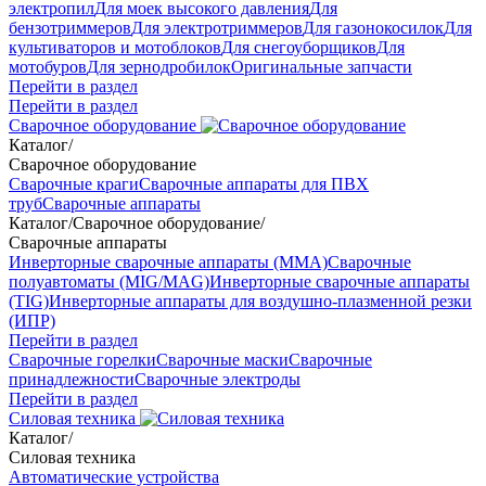
электропил
Для моек высокого давления
Для
бензотриммеров
Для электротриммеров
Для газонокосилок
Для
культиваторов и мотоблоков
Для снегоуборщиков
Для
мотобуров
Для зернодробилок
Оригинальные запчасти
Перейти в раздел
Перейти в раздел
Сварочное оборудование
Каталог
/
Сварочное оборудование
Сварочные краги
Сварочные аппараты для ПВХ
труб
Сварочные аппараты
Каталог
/
Сварочное оборудование
/
Сварочные аппараты
Инверторные сварочные аппараты (ММА)
Сварочные
полуавтоматы (MIG/MAG)
Инверторные сварочные аппараты
(TIG)
Инверторные аппараты для воздушно-плазменной резки
(ИПР)
Перейти в раздел
Сварочные горелки
Сварочные маски
Сварочные
принадлежности
Сварочные электроды
Перейти в раздел
Силовая техника
Каталог
/
Силовая техника
Автоматические устройства