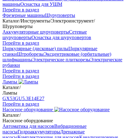
машины
Оснастка для УШМ
Перейти в раздел
Фрезерные машины
Шуруповерты
Каталог
/
Инструменты
/
Электроинструмент
/
Шуруповерты
Аккумуляторные шуруповерты
Сетевые
шуруповерты
Оснастка для шуруповертов
Перейти в раздел
Циркулярные (дисковые) пилы
Циркулярные
станки
Штроборезы
Эксцентриковые (орбитальные)
шлифмашины
Электрические плиткорезы
Электрические
рубанки
Перейти в раздел
Перейти в раздел
Лампы
Каталог
/
Лампы
GX53
GU5.3
Е14
Е27
Перейти в раздел
Насосное оборудование
Каталог
/
Насосное оборудование
Автоматика для насосов
Вибрационные
насосы
Гидроаккумуляторы
Дренажные
насосы
Комплектующие для насосов
Канализационные