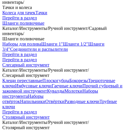
инвентарь
/
Тачки и колеса
Колеса для тачек
Тачки
Перейти в раздел
Шланги поливочные
Каталог
/
Инструменты
/
Ручной инструмент
/
Садовый
инвентарь
/
Шланги поливочные
Наборы для полива
Шланги 1"
Шланги 1/2"
Шланги
3/4"
Соединители и распылители
Перейти в раздел
Перейти в раздел
Слесарный инструмент
Каталог
/
Инструменты
/
Ручной инструмент
/
Слесарный инструмент
Клещи переставные
Плоскогубцы
Бокорезы
Трещоточные
ключи
Имбусовые ключи
Гаечные ключи
Прочий губцевый и
зажимной инструмент
Кувалды
Молотки
Наборы
инструмента
Наборы
отвёрток
Напильники
Отвёртки
Разводные ключи
Трубные
ключи
Перейти в раздел
Столярный инструмент
Каталог
/
Инструменты
/
Ручной инструмент
/
Столярный инструмент