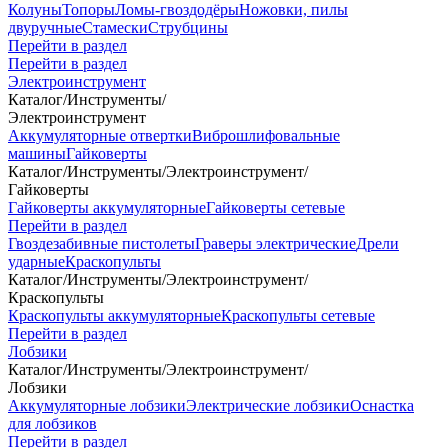
Колуны
Топоры
Ломы-гвоздодёры
Ножовки, пилы
двуручные
Стамески
Струбцины
Перейти в раздел
Перейти в раздел
Электроинструмент
Каталог
/
Инструменты
/
Электроинструмент
Аккумуляторные отвертки
Виброшлифовальные
машины
Гайковерты
Каталог
/
Инструменты
/
Электроинструмент
/
Гайковерты
Гайковерты аккумуляторные
Гайковерты сетевые
Перейти в раздел
Гвоздезабивные пистолеты
Граверы электрические
Дрели
ударные
Краскопульты
Каталог
/
Инструменты
/
Электроинструмент
/
Краскопульты
Краскопульты аккумуляторные
Краскопульты сетевые
Перейти в раздел
Лобзики
Каталог
/
Инструменты
/
Электроинструмент
/
Лобзики
Аккумуляторные лобзики
Электрические лобзики
Оснастка
для лобзиков
Перейти в раздел