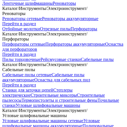
Ленточные шлифмашины
Реноваторы
Каталог
/
Инструменты
/
Электроинструмент
/
Реноваторы
Реноваторы сетевые
Реноваторы аккумуляторные
Перейти в раздел
Отбойные молотки
Отрезные пилы
Перфораторы
Каталог
/
Инструменты
/
Электроинструмент
/
Перфораторы
Перфораторы сетевые
Перфораторы аккумуляторные
Оснастка
для перфораторов
Перейти в раздел
Пилы торцовочные
Рейсмусовые станки
Сабельные пилы
Каталог
/
Инструменты
/
Электроинструмент
/
Сабельные пилы
Сабельные пилы сетевые
Сабельные пилы
аккумуляторные
Оснастка для сабельных пил
Перейти в раздел
Станки для заточки цепей
Степлеры
электрические
Строительные миксеры
Строительные
пылесосы
Термопистолеты и строительные фены
Точильные
станки
Угловые шлифовальные машины
Каталог
/
Инструменты
/
Электроинструмент
/
Угловые шлифовальные машины
Угловые шлифовальные машины сетевые
Угловые
шлифовальные машины аккумуляторные
Полировальные