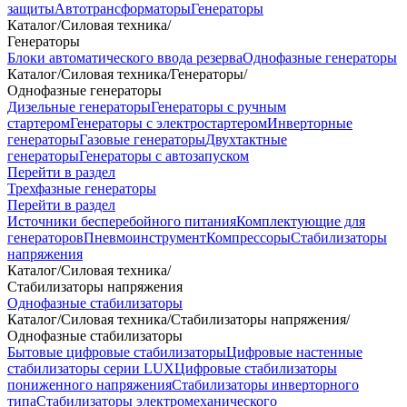
защиты
Автотрансформаторы
Генераторы
Каталог
/
Силовая техника
/
Генераторы
Блоки автоматического ввода резерва
Однофазные генераторы
Каталог
/
Силовая техника
/
Генераторы
/
Однофазные генераторы
Дизельные генераторы
Генераторы с ручным
стартером
Генераторы с электростартером
Инверторные
генераторы
Газовые генераторы
Двухтактные
генераторы
Генераторы с автозапуском
Перейти в раздел
Трехфазные генераторы
Перейти в раздел
Источники бесперебойного питания
Комплектующие для
генераторов
Пневмоинструмент
Компрессоры
Стабилизаторы
напряжения
Каталог
/
Силовая техника
/
Стабилизаторы напряжения
Однофазные стабилизаторы
Каталог
/
Силовая техника
/
Стабилизаторы напряжения
/
Однофазные стабилизаторы
Бытовые цифровые стабилизаторы
Цифровые настенные
стабилизаторы серии LUX
Цифровые стабилизаторы
пониженного напряжения
Стабилизаторы инверторного
типа
Стабилизаторы электромеханического