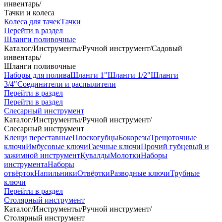
инвентарь
/
Тачки и колеса
Колеса для тачек
Тачки
Перейти в раздел
Шланги поливочные
Каталог
/
Инструменты
/
Ручной инструмент
/
Садовый
инвентарь
/
Шланги поливочные
Наборы для полива
Шланги 1"
Шланги 1/2"
Шланги
3/4"
Соединители и распылители
Перейти в раздел
Перейти в раздел
Слесарный инструмент
Каталог
/
Инструменты
/
Ручной инструмент
/
Слесарный инструмент
Клещи переставные
Плоскогубцы
Бокорезы
Трещоточные
ключи
Имбусовые ключи
Гаечные ключи
Прочий губцевый и
зажимной инструмент
Кувалды
Молотки
Наборы
инструмента
Наборы
отвёрток
Напильники
Отвёртки
Разводные ключи
Трубные
ключи
Перейти в раздел
Столярный инструмент
Каталог
/
Инструменты
/
Ручной инструмент
/
Столярный инструмент