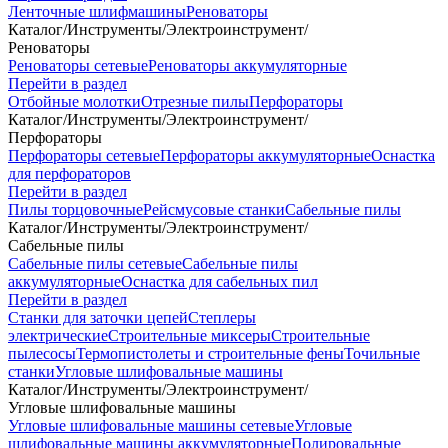
Ленточные шлифмашины
Реноваторы
Каталог
/
Инструменты
/
Электроинструмент
/
Реноваторы
Реноваторы сетевые
Реноваторы аккумуляторные
Перейти в раздел
Отбойные молотки
Отрезные пилы
Перфораторы
Каталог
/
Инструменты
/
Электроинструмент
/
Перфораторы
Перфораторы сетевые
Перфораторы аккумуляторные
Оснастка
для перфораторов
Перейти в раздел
Пилы торцовочные
Рейсмусовые станки
Сабельные пилы
Каталог
/
Инструменты
/
Электроинструмент
/
Сабельные пилы
Сабельные пилы сетевые
Сабельные пилы
аккумуляторные
Оснастка для сабельных пил
Перейти в раздел
Станки для заточки цепей
Степлеры
электрические
Строительные миксеры
Строительные
пылесосы
Термопистолеты и строительные фены
Точильные
станки
Угловые шлифовальные машины
Каталог
/
Инструменты
/
Электроинструмент
/
Угловые шлифовальные машины
Угловые шлифовальные машины сетевые
Угловые
шлифовальные машины аккумуляторные
Полировальные