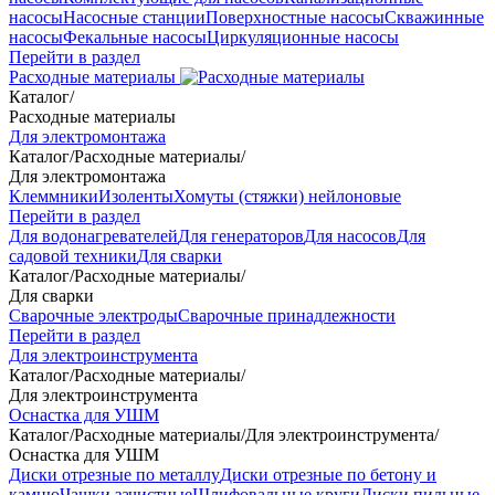
насосы
Насосные станции
Поверхностные насосы
Скважинные
насосы
Фекальные насосы
Циркуляционные насосы
Перейти в раздел
Расходные материалы
Каталог
/
Расходные материалы
Для электромонтажа
Каталог
/
Расходные материалы
/
Для электромонтажа
Клеммники
Изоленты
Хомуты (стяжки) нейлоновые
Перейти в раздел
Для водонагревателей
Для генераторов
Для насосов
Для
садовой техники
Для сварки
Каталог
/
Расходные материалы
/
Для сварки
Сварочные электроды
Сварочные принадлежности
Перейти в раздел
Для электроинструмента
Каталог
/
Расходные материалы
/
Для электроинструмента
Оснастка для УШМ
Каталог
/
Расходные материалы
/
Для электроинструмента
/
Оснастка для УШМ
Диски отрезные по металлу
Диски отрезные по бетону и
камню
Чашки зачистные
Шлифовальные круги
Диски пильные