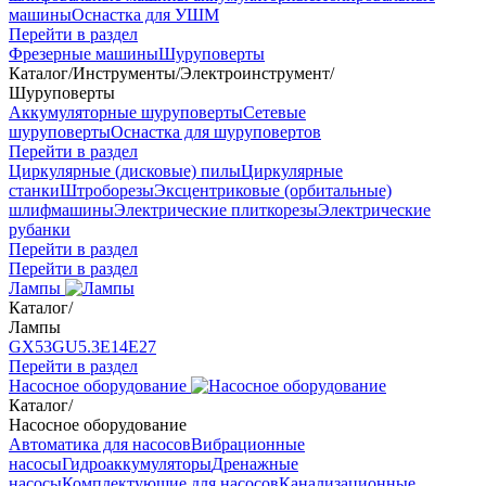
машины
Оснастка для УШМ
Перейти в раздел
Фрезерные машины
Шуруповерты
Каталог
/
Инструменты
/
Электроинструмент
/
Шуруповерты
Аккумуляторные шуруповерты
Сетевые
шуруповерты
Оснастка для шуруповертов
Перейти в раздел
Циркулярные (дисковые) пилы
Циркулярные
станки
Штроборезы
Эксцентриковые (орбитальные)
шлифмашины
Электрические плиткорезы
Электрические
рубанки
Перейти в раздел
Перейти в раздел
Лампы
Каталог
/
Лампы
GX53
GU5.3
Е14
Е27
Перейти в раздел
Насосное оборудование
Каталог
/
Насосное оборудование
Автоматика для насосов
Вибрационные
насосы
Гидроаккумуляторы
Дренажные
насосы
Комплектующие для насосов
Канализационные