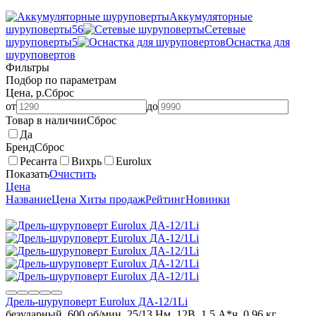
Аккумуляторные
шуруповерты
56
Сетевые
шуруповерты
5
Оснастка для
шуруповертов
Фильтры
Подбор по параметрам
Цена, р.
Сброс
от
до
Товар в наличии
Сброс
Да
Бренд
Сброс
Ресанта
Вихрь
Eurolux
Показать
Очистить
Цена
Название
Цена
Хиты продаж
Рейтинг
Новинки
Дрель-шуруповерт Eurolux ДА-12/1Li
безударный, 600 об/мин, 25/13 Нм, 12В, 1,5 А*ч, 0.96 кг