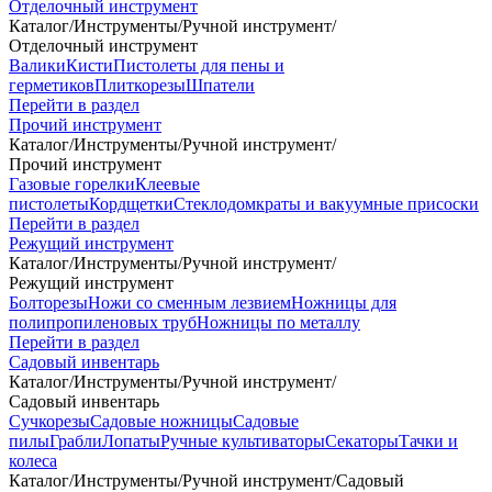
Отделочный инструмент
Каталог
/
Инструменты
/
Ручной инструмент
/
Отделочный инструмент
Валики
Кисти
Пистолеты для пены и
герметиков
Плиткорезы
Шпатели
Перейти в раздел
Прочий инструмент
Каталог
/
Инструменты
/
Ручной инструмент
/
Прочий инструмент
Газовые горелки
Клеевые
пистолеты
Кордщетки
Стеклодомкраты и вакуумные присоски
Перейти в раздел
Режущий инструмент
Каталог
/
Инструменты
/
Ручной инструмент
/
Режущий инструмент
Болторезы
Ножи со сменным лезвием
Ножницы для
полипропиленовых труб
Ножницы по металлу
Перейти в раздел
Садовый инвентарь
Каталог
/
Инструменты
/
Ручной инструмент
/
Садовый инвентарь
Сучкорезы
Садовые ножницы
Садовые
пилы
Грабли
Лопаты
Ручные культиваторы
Секаторы
Тачки и
колеса
Каталог
/
Инструменты
/
Ручной инструмент
/
Садовый