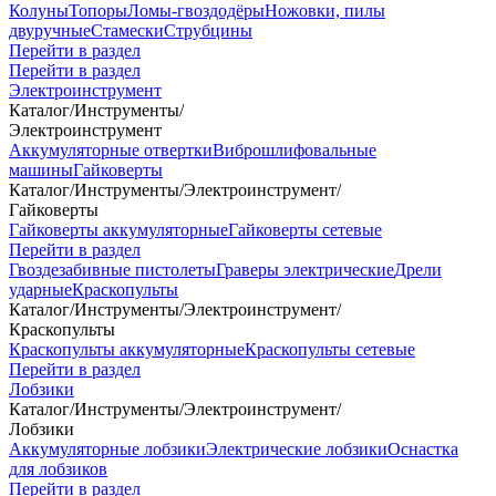
Колуны
Топоры
Ломы-гвоздодёры
Ножовки, пилы
двуручные
Стамески
Струбцины
Перейти в раздел
Перейти в раздел
Электроинструмент
Каталог
/
Инструменты
/
Электроинструмент
Аккумуляторные отвертки
Виброшлифовальные
машины
Гайковерты
Каталог
/
Инструменты
/
Электроинструмент
/
Гайковерты
Гайковерты аккумуляторные
Гайковерты сетевые
Перейти в раздел
Гвоздезабивные пистолеты
Граверы электрические
Дрели
ударные
Краскопульты
Каталог
/
Инструменты
/
Электроинструмент
/
Краскопульты
Краскопульты аккумуляторные
Краскопульты сетевые
Перейти в раздел
Лобзики
Каталог
/
Инструменты
/
Электроинструмент
/
Лобзики
Аккумуляторные лобзики
Электрические лобзики
Оснастка
для лобзиков
Перейти в раздел