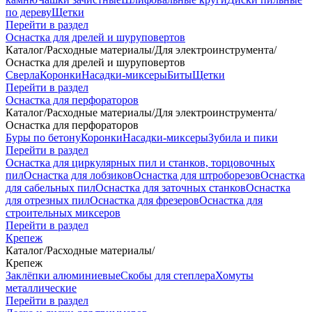
по дереву
Щетки
Перейти в раздел
Оснастка для дрелей и шуруповертов
Каталог
/
Расходные материалы
/
Для электроинструмента
/
Оснастка для дрелей и шуруповертов
Сверла
Коронки
Насадки-миксеры
Биты
Щетки
Перейти в раздел
Оснастка для перфораторов
Каталог
/
Расходные материалы
/
Для электроинструмента
/
Оснастка для перфораторов
Буры по бетону
Коронки
Насадки-миксеры
Зубила и пики
Перейти в раздел
Оснастка для циркулярных пил и станков, торцовочных
пил
Оснастка для лобзиков
Оснастка для штроборезов
Оснастка
для сабельных пил
Оснастка для заточных станков
Оснастка
для отрезных пил
Оснастка для фрезеров
Оснастка для
строительных миксеров
Перейти в раздел
Крепеж
Каталог
/
Расходные материалы
/
Крепеж
Заклёпки алюминиевые
Скобы для степлера
Хомуты
металлические
Перейти в раздел