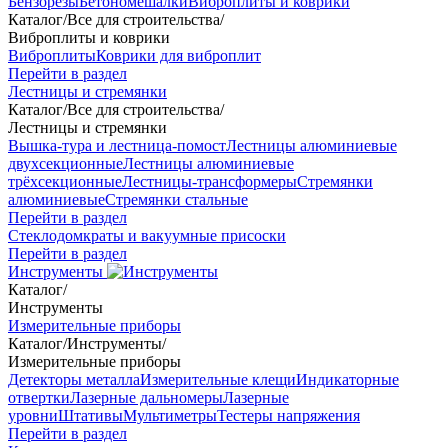
Бензорезы
Бетономешалки
Виброплиты и коврики
Каталог
/
Все для строительства
/
Виброплиты и коврики
Виброплиты
Коврики для виброплит
Перейти в раздел
Лестницы и стремянки
Каталог
/
Все для строительства
/
Лестницы и стремянки
Вышка-тура и лестница-помост
Лестницы алюминиевые
двухсекционные
Лестницы алюминиевые
трёхсекционные
Лестницы-трансформеры
Стремянки
алюминиевые
Стремянки стальные
Перейти в раздел
Стеклодомкраты и вакуумные присоски
Перейти в раздел
Инструменты
Каталог
/
Инструменты
Измерительные приборы
Каталог
/
Инструменты
/
Измерительные приборы
Детекторы металла
Измерительные клещи
Индикаторные
отвертки
Лазерные дальномеры
Лазерные
уровни
Штативы
Мультиметры
Тестеры напряжения
Перейти в раздел