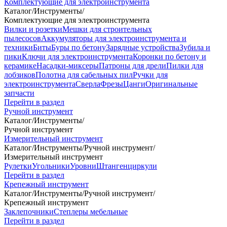
Комплектующие для электроинструмента
Каталог
/
Инструменты
/
Комплектующие для электроинструмента
Вилки и розетки
Мешки для строительных
пылесосов
Аккумуляторы для электроинструмента и
техники
Биты
Буры по бетону
Зарядные устройства
Зубила и
пики
Ключи для электроинструмента
Коронки по бетону и
керамике
Насадки-миксеры
Патроны для дрели
Пилки для
лобзиков
Полотна для сабельных пил
Ручки для
электроинструмента
Сверла
Фрезы
Цанги
Оригинальные
запчасти
Перейти в раздел
Ручной инструмент
Каталог
/
Инструменты
/
Ручной инструмент
Измерительный инструмент
Каталог
/
Инструменты
/
Ручной инструмент
/
Измерительный инструмент
Рулетки
Угольники
Уровни
Штангенциркули
Перейти в раздел
Крепежный инструмент
Каталог
/
Инструменты
/
Ручной инструмент
/
Крепежный инструмент
Заклепочники
Степлеры мебельные
Перейти в раздел