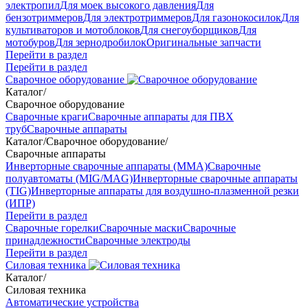
электропил
Для моек высокого давления
Для
бензотриммеров
Для электротриммеров
Для газонокосилок
Для
культиваторов и мотоблоков
Для снегоуборщиков
Для
мотобуров
Для зернодробилок
Оригинальные запчасти
Перейти в раздел
Перейти в раздел
Сварочное оборудование
Каталог
/
Сварочное оборудование
Сварочные краги
Сварочные аппараты для ПВХ
труб
Сварочные аппараты
Каталог
/
Сварочное оборудование
/
Сварочные аппараты
Инверторные сварочные аппараты (ММА)
Сварочные
полуавтоматы (MIG/MAG)
Инверторные сварочные аппараты
(TIG)
Инверторные аппараты для воздушно-плазменной резки
(ИПР)
Перейти в раздел
Сварочные горелки
Сварочные маски
Сварочные
принадлежности
Сварочные электроды
Перейти в раздел
Силовая техника
Каталог
/
Силовая техника
Автоматические устройства