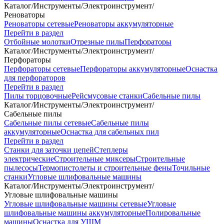
Каталог
/
Инструменты
/
Электроинструмент
/
Реноваторы
Реноваторы сетевые
Реноваторы аккумуляторные
Перейти в раздел
Отбойные молотки
Отрезные пилы
Перфораторы
Каталог
/
Инструменты
/
Электроинструмент
/
Перфораторы
Перфораторы сетевые
Перфораторы аккумуляторные
Оснастка
для перфораторов
Перейти в раздел
Пилы торцовочные
Рейсмусовые станки
Сабельные пилы
Каталог
/
Инструменты
/
Электроинструмент
/
Сабельные пилы
Сабельные пилы сетевые
Сабельные пилы
аккумуляторные
Оснастка для сабельных пил
Перейти в раздел
Станки для заточки цепей
Степлеры
электрические
Строительные миксеры
Строительные
пылесосы
Термопистолеты и строительные фены
Точильные
станки
Угловые шлифовальные машины
Каталог
/
Инструменты
/
Электроинструмент
/
Угловые шлифовальные машины
Угловые шлифовальные машины сетевые
Угловые
шлифовальные машины аккумуляторные
Полировальные
машины
Оснастка для УШМ