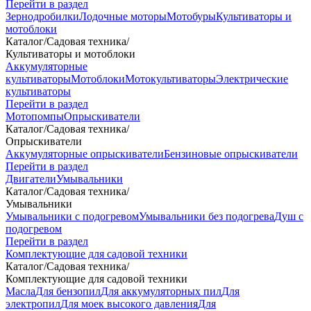
Перейти в раздел
Зернодробилки
Лодочные моторы
Мотобуры
Культиваторы и
мотоблоки
Каталог
/
Садовая техника
/
Культиваторы и мотоблоки
Аккумуляторные
культиваторы
Мотоблоки
Мотокультиваторы
Электрические
культиваторы
Перейти в раздел
Мотопомпы
Опрыскиватели
Каталог
/
Садовая техника
/
Опрыскиватели
Аккумуляторные опрыскиватели
Бензиновые опрыскиватели
Перейти в раздел
Двигатели
Умывальники
Каталог
/
Садовая техника
/
Умывальники
Умывальники с подогревом
Умывальники без подогрева
Душ с
подогревом
Перейти в раздел
Комплектующие для садовой техники
Каталог
/
Садовая техника
/
Комплектующие для садовой техники
Масла
Для бензопил
Для аккумуляторных пил
Для
электропил
Для моек высокого давления
Для