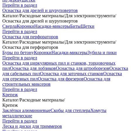
Перейти в раздел
Оснастка для дрелей и шуруповертов
Каталог
/
Расходные материалы
/
Для электроинструмента
/
Оснастка для дрелей и шуруповертов
Сверла
Коронки
Насадки-миксеры
Биты
Щетки
Перейти в раздел
Оснастка для перфораторов
Каталог
/
Расходные материалы
/
Для электроинструмента
/
Оснастка для перфораторов
Буры по бетону
Коронки
Насадки-миксеры
Зубила и пики
Перейти в раздел
Оснастка для циркулярных пил и станков, торцовочных
пил
Оснастка для лобзиков
Оснастка для штроборезов
Оснастка
для сабельных пил
Оснастка для заточных станков
Оснастка
для отрезных пил
Оснастка для фрезеров
Оснастка для
строительных миксеров
Перейти в раздел
Крепеж
Каталог
/
Расходные материалы
/
Крепеж
Заклёпки алюминиевые
Скобы для степлера
Хомуты
металлические
Перейти в раздел
Леска и диски для триммеров