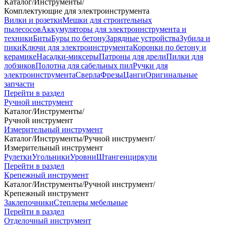
Каталог
/
Инструменты
/
Комплектующие для электроинструмента
Вилки и розетки
Мешки для строительных
пылесосов
Аккумуляторы для электроинструмента и
техники
Биты
Буры по бетону
Зарядные устройства
Зубила и
пики
Ключи для электроинструмента
Коронки по бетону и
керамике
Насадки-миксеры
Патроны для дрели
Пилки для
лобзиков
Полотна для сабельных пил
Ручки для
электроинструмента
Сверла
Фрезы
Цанги
Оригинальные
запчасти
Перейти в раздел
Ручной инструмент
Каталог
/
Инструменты
/
Ручной инструмент
Измерительный инструмент
Каталог
/
Инструменты
/
Ручной инструмент
/
Измерительный инструмент
Рулетки
Угольники
Уровни
Штангенциркули
Перейти в раздел
Крепежный инструмент
Каталог
/
Инструменты
/
Ручной инструмент
/
Крепежный инструмент
Заклепочники
Степлеры мебельные
Перейти в раздел
Отделочный инструмент