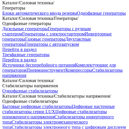
Каталог
/
Силовая техника
/
Генераторы
Блоки автоматического ввода резерва
Однофазные генераторы
Каталог
/
Силовая техника
/
Генераторы
/
Однофазные генераторы
Дизельные генераторы
Генераторы с ручным
стартером
Генераторы с электростартером
Инверторные
генераторы
Газовые генераторы
Двухтактные
генераторы
Генераторы с автозапуском
Перейти в раздел
Трехфазные генераторы
Перейти в раздел
Источники бесперебойного питания
Комплектующие для
генераторов
Пневмоинструмент
Компрессоры
Стабилизаторы
напряжения
Каталог
/
Силовая техника
/
Стабилизаторы напряжения
Однофазные стабилизаторы
Каталог
/
Силовая техника
/
Стабилизаторы напряжения
/
Однофазные стабилизаторы
Бытовые цифровые стабилизаторы
Цифровые настенные
стабилизаторы серии LUX
Цифровые стабилизаторы
пониженного напряжения
Стабилизаторы инверторного
типа
Стабилизаторы электромеханического
типа
Стабилизаторы электронного типа с цифровым дисплеем