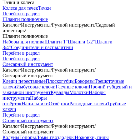
Тачки и колеса
Колеса для тачек
Тачки
Перейти в раздел
Шланги поливочные
Каталог
/
Инструменты
/
Ручной инструмент
/
Садовый
инвентарь
/
Шланги поливочные
Наборы для полива
Шланги 1"
Шланги 1/2"
Шланги
3/4"
Соединители и распылители
Перейти в раздел
Перейти в раздел
Слесарный инструмент
Каталог
/
Инструменты
/
Ручной инструмент
/
Слесарный инструмент
Клещи переставные
Плоскогубцы
Бокорезы
Трещоточные
ключи
Имбусовые ключи
Гаечные ключи
Прочий губцевый и
зажимной инструмент
Кувалды
Молотки
Наборы
инструмента
Наборы
отвёрток
Напильники
Отвёртки
Разводные ключи
Трубные
ключи
Перейти в раздел
Столярный инструмент
Каталог
/
Инструменты
/
Ручной инструмент
/
Столярный инструмент
Колуны
Топоры
Ломы-гвоздодёры
Ножовки, пилы