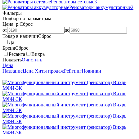
Реноваторы сетевые
3
Реноваторы аккумуляторные
2
Фильтры
Подбор по параметрам
Цена, р.
Сброс
от
до
Товар в наличии
Сброс
Да
Бренд
Сброс
Ресанта
Вихрь
Показать
Очистить
Цена
Название
Цена
Хиты продаж
Рейтинг
Новинки