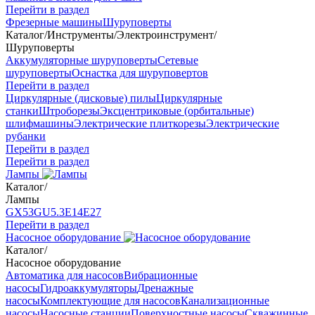
Перейти в раздел
Фрезерные машины
Шуруповерты
Каталог
/
Инструменты
/
Электроинструмент
/
Шуруповерты
Аккумуляторные шуруповерты
Сетевые
шуруповерты
Оснастка для шуруповертов
Перейти в раздел
Циркулярные (дисковые) пилы
Циркулярные
станки
Штроборезы
Эксцентриковые (орбитальные)
шлифмашины
Электрические плиткорезы
Электрические
рубанки
Перейти в раздел
Перейти в раздел
Лампы
Каталог
/
Лампы
GX53
GU5.3
Е14
Е27
Перейти в раздел
Насосное оборудование
Каталог
/
Насосное оборудование
Автоматика для насосов
Вибрационные
насосы
Гидроаккумуляторы
Дренажные
насосы
Комплектующие для насосов
Канализационные
насосы
Насосные станции
Поверхностные насосы
Скважинные