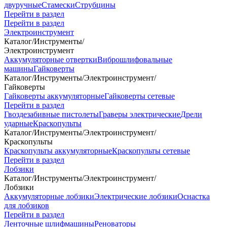
двуручные
Стамески
Струбцины
Перейти в раздел
Перейти в раздел
Электроинструмент
Каталог
/
Инструменты
/
Электроинструмент
Аккумуляторные отвертки
Виброшлифовальные
машины
Гайковерты
Каталог
/
Инструменты
/
Электроинструмент
/
Гайковерты
Гайковерты аккумуляторные
Гайковерты сетевые
Перейти в раздел
Гвоздезабивные пистолеты
Граверы электрические
Дрели
ударные
Краскопульты
Каталог
/
Инструменты
/
Электроинструмент
/
Краскопульты
Краскопульты аккумуляторные
Краскопульты сетевые
Перейти в раздел
Лобзики
Каталог
/
Инструменты
/
Электроинструмент
/
Лобзики
Аккумуляторные лобзики
Электрические лобзики
Оснастка
для лобзиков
Перейти в раздел
Ленточные шлифмашины
Реноваторы