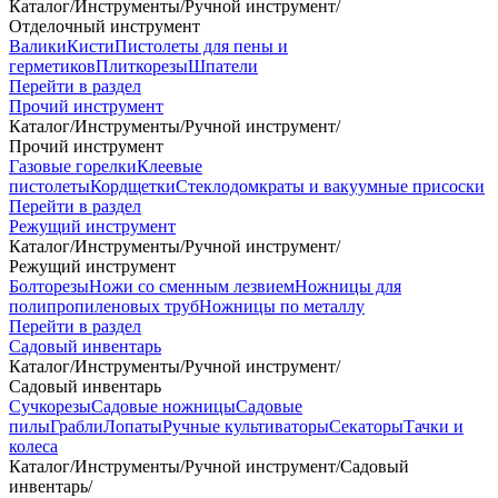
Каталог
/
Инструменты
/
Ручной инструмент
/
Отделочный инструмент
Валики
Кисти
Пистолеты для пены и
герметиков
Плиткорезы
Шпатели
Перейти в раздел
Прочий инструмент
Каталог
/
Инструменты
/
Ручной инструмент
/
Прочий инструмент
Газовые горелки
Клеевые
пистолеты
Кордщетки
Стеклодомкраты и вакуумные присоски
Перейти в раздел
Режущий инструмент
Каталог
/
Инструменты
/
Ручной инструмент
/
Режущий инструмент
Болторезы
Ножи со сменным лезвием
Ножницы для
полипропиленовых труб
Ножницы по металлу
Перейти в раздел
Садовый инвентарь
Каталог
/
Инструменты
/
Ручной инструмент
/
Садовый инвентарь
Сучкорезы
Садовые ножницы
Садовые
пилы
Грабли
Лопаты
Ручные культиваторы
Секаторы
Тачки и
колеса
Каталог
/
Инструменты
/
Ручной инструмент
/
Садовый
инвентарь
/