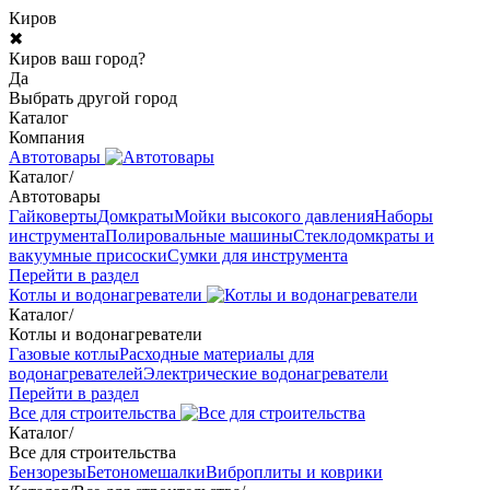
Киров
✖
Киров ваш город?
Да
Выбрать другой город
Каталог
Компания
Автотовары
Каталог
/
Автотовары
Гайковерты
Домкраты
Мойки высокого давления
Наборы
инструмента
Полировальные машины
Стеклодомкраты и
вакуумные присоски
Сумки для инструмента
Перейти в раздел
Котлы и водонагреватели
Каталог
/
Котлы и водонагреватели
Газовые котлы
Расходные материалы для
водонагревателей
Электрические водонагреватели
Перейти в раздел
Все для строительства
Каталог
/
Все для строительства
Бензорезы
Бетономешалки
Виброплиты и коврики