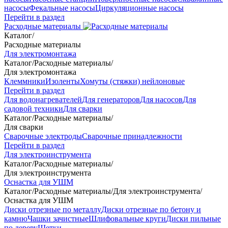
насосы
Фекальные насосы
Циркуляционные насосы
Перейти в раздел
Расходные материалы
Каталог
/
Расходные материалы
Для электромонтажа
Каталог
/
Расходные материалы
/
Для электромонтажа
Клеммники
Изоленты
Хомуты (стяжки) нейлоновые
Перейти в раздел
Для водонагревателей
Для генераторов
Для насосов
Для
садовой техники
Для сварки
Каталог
/
Расходные материалы
/
Для сварки
Сварочные электроды
Сварочные принадлежности
Перейти в раздел
Для электроинструмента
Каталог
/
Расходные материалы
/
Для электроинструмента
Оснастка для УШМ
Каталог
/
Расходные материалы
/
Для электроинструмента
/
Оснастка для УШМ
Диски отрезные по металлу
Диски отрезные по бетону и
камню
Чашки зачистные
Шлифовальные круги
Диски пильные
по дереву
Щетки