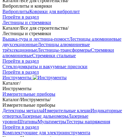
Каталог
/
Все для строительства
/
Виброплиты и коврики
Виброплиты
Коврики для виброплит
Перейти в раздел
Лестницы и стремянки
Каталог
/
Все для строительства
/
Лестницы и стремянки
Вышка-тура и лестница-помост
Лестницы алюминиевые
двухсекционные
Лестницы алюминиевые
трёхсекционные
Лестницы-трансформеры
Стремянки
алюминиевые
Стремянки стальные
Перейти в раздел
Стеклодомкраты и вакуумные присоски
Перейти в раздел
Инструменты
Каталог
/
Инструменты
Измерительные приборы
Каталог
/
Инструменты
/
Измерительные приборы
Детекторы металла
Измерительные клещи
Индикаторные
отвертки
Лазерные дальномеры
Лазерные
уровни
Штативы
Мультиметры
Тестеры напряжения
Перейти в раздел
Комплектующие для электроинструмента