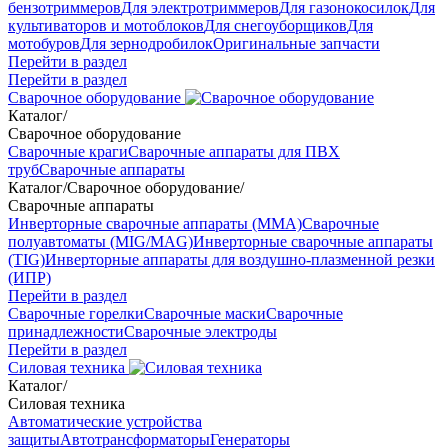
бензотриммеров
Для электротриммеров
Для газонокосилок
Для
культиваторов и мотоблоков
Для снегоуборщиков
Для
мотобуров
Для зернодробилок
Оригинальные запчасти
Перейти в раздел
Перейти в раздел
Сварочное оборудование
Каталог
/
Сварочное оборудование
Сварочные краги
Сварочные аппараты для ПВХ
труб
Сварочные аппараты
Каталог
/
Сварочное оборудование
/
Сварочные аппараты
Инверторные сварочные аппараты (ММА)
Сварочные
полуавтоматы (MIG/MAG)
Инверторные сварочные аппараты
(TIG)
Инверторные аппараты для воздушно-плазменной резки
(ИПР)
Перейти в раздел
Сварочные горелки
Сварочные маски
Сварочные
принадлежности
Сварочные электроды
Перейти в раздел
Силовая техника
Каталог
/
Силовая техника
Автоматические устройства
защиты
Автотрансформаторы
Генераторы