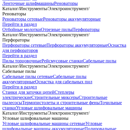
Ленточные шлифмашины
Реноваторы
Каталог
/
Инструменты
/
Электроинструмент
/
Реноваторы
Реноваторы сетевые
Реноваторы аккумуляторные
Перейти в раздел
Отбойные молотки
Отрезные пилы
Перфораторы
Каталог
/
Инструменты
/
Электроинструмент
/
Перфораторы
Перфораторы сетевые
Перфораторы аккумуляторные
Оснастка
для перфораторов
Перейти в раздел
Пилы торцовочные
Рейсмусовые станки
Сабельные пилы
Каталог
/
Инструменты
/
Электроинструмент
/
Сабельные пилы
Сабельные пилы сетевые
Сабельные пилы
аккумуляторные
Оснастка для сабельных пил
Перейти в раздел
Станки для заточки цепей
Степлеры
электрические
Строительные миксеры
Строительные
пылесосы
Термопистолеты и строительные фены
Точильные
станки
Угловые шлифовальные машины
Каталог
/
Инструменты
/
Электроинструмент
/
Угловые шлифовальные машины
Угловые шлифовальные машины сетевые
Угловые
шлифовальные машины аккумуляторные
Полировальные