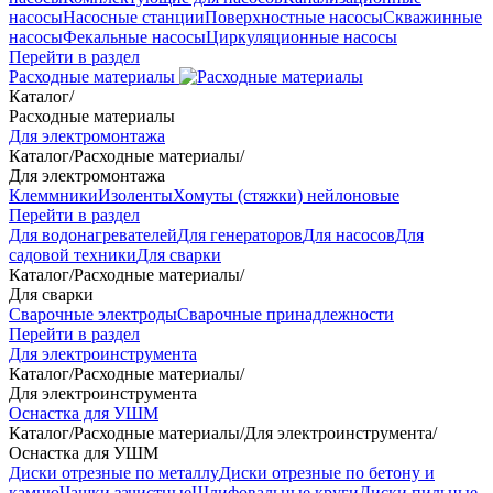
насосы
Насосные станции
Поверхностные насосы
Скважинные
насосы
Фекальные насосы
Циркуляционные насосы
Перейти в раздел
Расходные материалы
Каталог
/
Расходные материалы
Для электромонтажа
Каталог
/
Расходные материалы
/
Для электромонтажа
Клеммники
Изоленты
Хомуты (стяжки) нейлоновые
Перейти в раздел
Для водонагревателей
Для генераторов
Для насосов
Для
садовой техники
Для сварки
Каталог
/
Расходные материалы
/
Для сварки
Сварочные электроды
Сварочные принадлежности
Перейти в раздел
Для электроинструмента
Каталог
/
Расходные материалы
/
Для электроинструмента
Оснастка для УШМ
Каталог
/
Расходные материалы
/
Для электроинструмента
/
Оснастка для УШМ
Диски отрезные по металлу
Диски отрезные по бетону и
камню
Чашки зачистные
Шлифовальные круги
Диски пильные