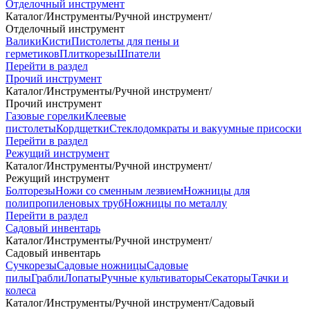
Отделочный инструмент
Каталог
/
Инструменты
/
Ручной инструмент
/
Отделочный инструмент
Валики
Кисти
Пистолеты для пены и
герметиков
Плиткорезы
Шпатели
Перейти в раздел
Прочий инструмент
Каталог
/
Инструменты
/
Ручной инструмент
/
Прочий инструмент
Газовые горелки
Клеевые
пистолеты
Кордщетки
Стеклодомкраты и вакуумные присоски
Перейти в раздел
Режущий инструмент
Каталог
/
Инструменты
/
Ручной инструмент
/
Режущий инструмент
Болторезы
Ножи со сменным лезвием
Ножницы для
полипропиленовых труб
Ножницы по металлу
Перейти в раздел
Садовый инвентарь
Каталог
/
Инструменты
/
Ручной инструмент
/
Садовый инвентарь
Сучкорезы
Садовые ножницы
Садовые
пилы
Грабли
Лопаты
Ручные культиваторы
Секаторы
Тачки и
колеса
Каталог
/
Инструменты
/
Ручной инструмент
/
Садовый