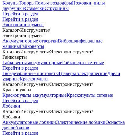
Колуны
Топоры
Ломы-гвоздодёры
Ножовки, пилы
двуручные
Стамески
Струбцины
Перейти в раздел
Перейти в раздел
Электроинструмент
Каталог
/
Инструменты
/
Электроинструмент
Аккумуляторные отвертки
Виброшлифовальные
машины
Гайковерты
Каталог
/
Инструменты
/
Электроинструмент
/
Гайковерты
Гайковерты аккумуляторные
Гайковерты сетевые
Перейти в раздел
Гвоздезабивные пистолеты
Граверы электрические
Дрели
ударные
Краскопульты
Каталог
/
Инструменты
/
Электроинструмент
/
Краскопульты
Краскопульты аккумуляторные
Краскопульты сетевые
Перейти в раздел
Лобзики
Каталог
/
Инструменты
/
Электроинструмент
/
Лобзики
Аккумуляторные лобзики
Электрические лобзики
Оснастка
для лобзиков
Перейти в раздел