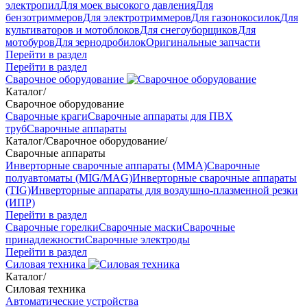
электропил
Для моек высокого давления
Для
бензотриммеров
Для электротриммеров
Для газонокосилок
Для
культиваторов и мотоблоков
Для снегоуборщиков
Для
мотобуров
Для зернодробилок
Оригинальные запчасти
Перейти в раздел
Перейти в раздел
Сварочное оборудование
Каталог
/
Сварочное оборудование
Сварочные краги
Сварочные аппараты для ПВХ
труб
Сварочные аппараты
Каталог
/
Сварочное оборудование
/
Сварочные аппараты
Инверторные сварочные аппараты (ММА)
Сварочные
полуавтоматы (MIG/MAG)
Инверторные сварочные аппараты
(TIG)
Инверторные аппараты для воздушно-плазменной резки
(ИПР)
Перейти в раздел
Сварочные горелки
Сварочные маски
Сварочные
принадлежности
Сварочные электроды
Перейти в раздел
Силовая техника
Каталог
/
Силовая техника
Автоматические устройства