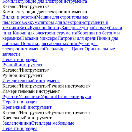
Комплектующие для электроинструмента
Каталог
/
Инструменты
/
Комплектующие для электроинструмента
Вилки и розетки
Мешки для строительных
пылесосов
Аккумуляторы для электроинструмента и
техники
Биты
Буры по бетону
Зарядные устройства
Зубила и
пики
Ключи для электроинструмента
Коронки по бетону и
керамике
Насадки-миксеры
Патроны для дрели
Пилки для
лобзиков
Полотна для сабельных пил
Ручки для
электроинструмента
Сверла
Фрезы
Цанги
Оригинальные
запчасти
Перейти в раздел
Ручной инструмент
Каталог
/
Инструменты
/
Ручной инструмент
Измерительный инструмент
Каталог
/
Инструменты
/
Ручной инструмент
/
Измерительный инструмент
Рулетки
Угольники
Уровни
Штангенциркули
Перейти в раздел
Крепежный инструмент
Каталог
/
Инструменты
/
Ручной инструмент
/
Крепежный инструмент
Заклепочники
Степлеры мебельные
Перейти в раздел