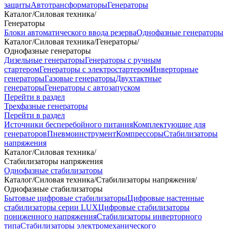
защиты
Автотрансформаторы
Генераторы
Каталог
/
Силовая техника
/
Генераторы
Блоки автоматического ввода резерва
Однофазные генераторы
Каталог
/
Силовая техника
/
Генераторы
/
Однофазные генераторы
Дизельные генераторы
Генераторы с ручным
стартером
Генераторы с электростартером
Инверторные
генераторы
Газовые генераторы
Двухтактные
генераторы
Генераторы с автозапуском
Перейти в раздел
Трехфазные генераторы
Перейти в раздел
Источники бесперебойного питания
Комплектующие для
генераторов
Пневмоинструмент
Компрессоры
Стабилизаторы
напряжения
Каталог
/
Силовая техника
/
Стабилизаторы напряжения
Однофазные стабилизаторы
Каталог
/
Силовая техника
/
Стабилизаторы напряжения
/
Однофазные стабилизаторы
Бытовые цифровые стабилизаторы
Цифровые настенные
стабилизаторы серии LUX
Цифровые стабилизаторы
пониженного напряжения
Стабилизаторы инверторного
типа
Стабилизаторы электромеханического