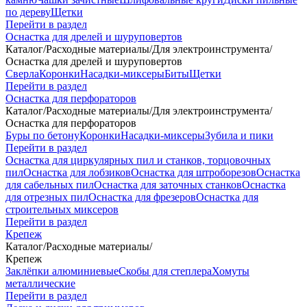
по дереву
Щетки
Перейти в раздел
Оснастка для дрелей и шуруповертов
Каталог
/
Расходные материалы
/
Для электроинструмента
/
Оснастка для дрелей и шуруповертов
Сверла
Коронки
Насадки-миксеры
Биты
Щетки
Перейти в раздел
Оснастка для перфораторов
Каталог
/
Расходные материалы
/
Для электроинструмента
/
Оснастка для перфораторов
Буры по бетону
Коронки
Насадки-миксеры
Зубила и пики
Перейти в раздел
Оснастка для циркулярных пил и станков, торцовочных
пил
Оснастка для лобзиков
Оснастка для штроборезов
Оснастка
для сабельных пил
Оснастка для заточных станков
Оснастка
для отрезных пил
Оснастка для фрезеров
Оснастка для
строительных миксеров
Перейти в раздел
Крепеж
Каталог
/
Расходные материалы
/
Крепеж
Заклёпки алюминиевые
Скобы для степлера
Хомуты
металлические
Перейти в раздел