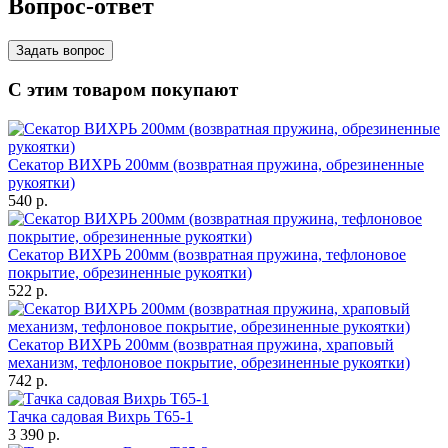
Вопрос-ответ
Задать вопрос
С этим товаром покупают
Секатор ВИХРЬ 200мм (возвратная пружина, обрезиненные
рукоятки)
540
p.
Секатор ВИХРЬ 200мм (возвратная пружина, тефлоновое
покрытие, обрезиненные рукоятки)
522
p.
Секатор ВИХРЬ 200мм (возвратная пружина, храповый
механизм, тефлоновое покрытие, обрезиненные рукоятки)
742
p.
Тачка садовая Вихрь Т65-1
3 390
p.