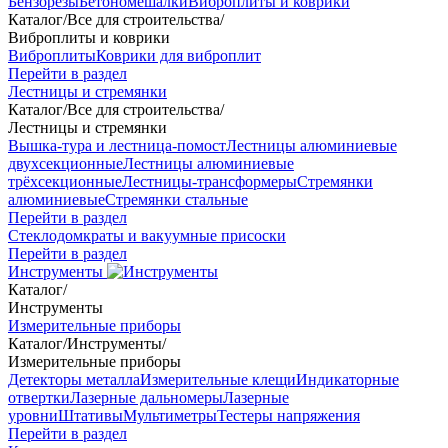
Бензорезы
Бетономешалки
Виброплиты и коврики
Каталог
/
Все для строительства
/
Виброплиты и коврики
Виброплиты
Коврики для виброплит
Перейти в раздел
Лестницы и стремянки
Каталог
/
Все для строительства
/
Лестницы и стремянки
Вышка-тура и лестница-помост
Лестницы алюминиевые
двухсекционные
Лестницы алюминиевые
трёхсекционные
Лестницы-трансформеры
Стремянки
алюминиевые
Стремянки стальные
Перейти в раздел
Стеклодомкраты и вакуумные присоски
Перейти в раздел
Инструменты
Каталог
/
Инструменты
Измерительные приборы
Каталог
/
Инструменты
/
Измерительные приборы
Детекторы металла
Измерительные клещи
Индикаторные
отвертки
Лазерные дальномеры
Лазерные
уровни
Штативы
Мультиметры
Тестеры напряжения
Перейти в раздел