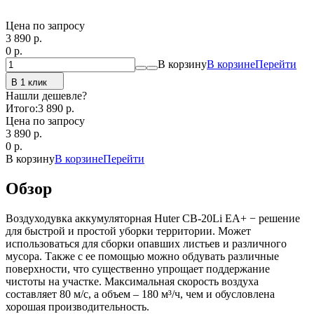
Цена по запросу
3 890
p.
0
p.
В корзину
В корзине
Перейти
В 1 клик
Нашли дешевле?
Итого:
3 890 p.
Цена по запросу
3 890
p.
0
p.
В корзину
В корзине
Перейти
Обзор
Воздуходувка аккумуляторная Huter CB-20Li EA+ − решение
для быстрой и простой уборки территории. Может
использоваться для сборки опавших листьев и различного
мусора. Также с ее помощью можно обдувать различные
поверхности, что существенно упрощает поддержание
чистоты на участке. Максимальная скорость воздуха
составляет 80 м/с, а объем – 180 м³/ч, чем и обусловлена
хорошая производительность.