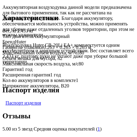
Аккумуляторная воздуходувка данной модели предназначена
для бытового применения, так как не рассчитана на
Характеристики
длительную эксплуатацию. Благодаря аккумулятору,
обеспечивается мобильность устройства, можно применять
для уборки даже отдаленных уголков территории, при этом не
Вес, кг
2.433 кг
нужны удлинители.
Тип двигателя
Аккумуляторный
Бренд
Huter
Воздуходувка Huter CB-20Li EA+ комплектуется одним
Габариты упаковки
0.265 × 0.265 × 0.265 м
аккумулятором и зарядным устройством. Вес составляет всего
Максимальный объём воздуха, м³/ч
180
2,433 кг, поэтому руки не устают даже при уборке большой
Объём мешка для мусора, л
2
территории.
Максимальная скорость воздуха, м/с
80
Гарантия
1 год
Расширенная гарантия
1 год
Кол-во аккумуляторов в комплекте
1
Напряжение аккумулятора, В
20
Паспорт изделия
Паспорт изделия
Отзывы
5.00
из 5 звезд Средняя оценка покупателей (
1
)