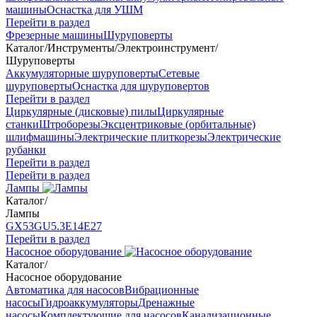
машины
Оснастка для УШМ
Перейти в раздел
Фрезерные машины
Шуруповерты
Каталог
/
Инструменты
/
Электроинструмент
/
Шуруповерты
Аккумуляторные шуруповерты
Сетевые
шуруповерты
Оснастка для шуруповертов
Перейти в раздел
Циркулярные (дисковые) пилы
Циркулярные
станки
Штроборезы
Эксцентриковые (орбитальные)
шлифмашины
Электрические плиткорезы
Электрические
рубанки
Перейти в раздел
Перейти в раздел
Лампы
Каталог
/
Лампы
GX53
GU5.3
Е14
Е27
Перейти в раздел
Насосное оборудование
Каталог
/
Насосное оборудование
Автоматика для насосов
Вибрационные
насосы
Гидроаккумуляторы
Дренажные
насосы
Комплектующие для насосов
Канализационные