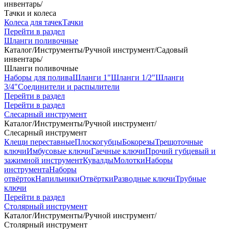
инвентарь
/
Тачки и колеса
Колеса для тачек
Тачки
Перейти в раздел
Шланги поливочные
Каталог
/
Инструменты
/
Ручной инструмент
/
Садовый
инвентарь
/
Шланги поливочные
Наборы для полива
Шланги 1"
Шланги 1/2"
Шланги
3/4"
Соединители и распылители
Перейти в раздел
Перейти в раздел
Слесарный инструмент
Каталог
/
Инструменты
/
Ручной инструмент
/
Слесарный инструмент
Клещи переставные
Плоскогубцы
Бокорезы
Трещоточные
ключи
Имбусовые ключи
Гаечные ключи
Прочий губцевый и
зажимной инструмент
Кувалды
Молотки
Наборы
инструмента
Наборы
отвёрток
Напильники
Отвёртки
Разводные ключи
Трубные
ключи
Перейти в раздел
Столярный инструмент
Каталог
/
Инструменты
/
Ручной инструмент
/
Столярный инструмент