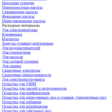
Насосные станции
Поверхностные насосы
Скважинные насосы
Фекальные насосы
Циркуляционные насосы
Расходные материалы
Для электромонтажа
Клеммники
Изоленты
Хомуты (стяжки) нейлоновые
Для водонагревателей
Для генераторов
Для насосов
Для садовой техники
Для сварки
Сварочные электроды
Сварочные принадлежности
Для электроинструмента
Оснастка для УШМ
Оснастка для дрелей и шуруповертов
Оснастка для перфораторов
Оснастка для циркулярных пил и станков, торцовочных пил
Оснастка для лобзиков
Оснастка для штроборезов
Оснастка для сабельных пил