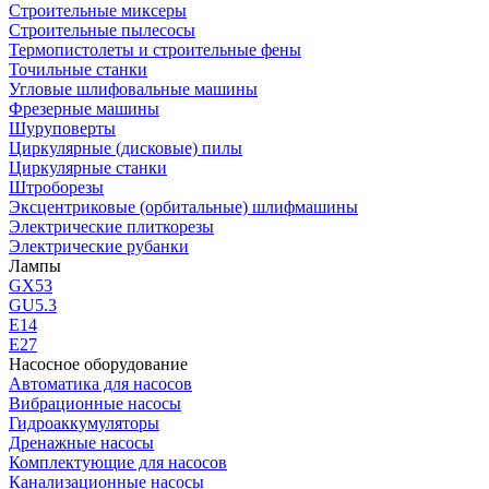
Строительные миксеры
Строительные пылесосы
Термопистолеты и строительные фены
Точильные станки
Угловые шлифовальные машины
Фрезерные машины
Шуруповерты
Циркулярные (дисковые) пилы
Циркулярные станки
Штроборезы
Эксцентриковые (орбитальные) шлифмашины
Электрические плиткорезы
Электрические рубанки
Лампы
GX53
GU5.3
Е14
Е27
Насосное оборудование
Автоматика для насосов
Вибрационные насосы
Гидроаккумуляторы
Дренажные насосы
Комплектующие для насосов
Канализационные насосы