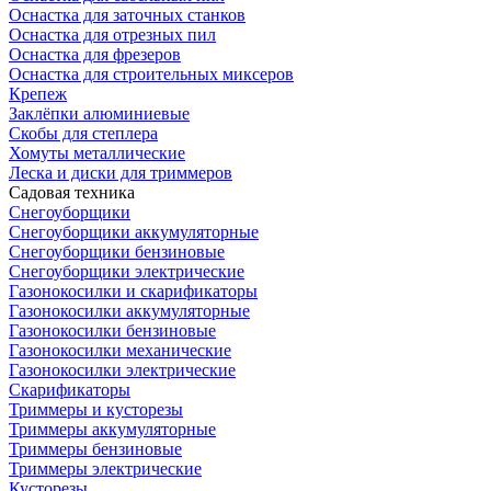
Оснастка для заточных станков
Оснастка для отрезных пил
Оснастка для фрезеров
Оснастка для строительных миксеров
Крепеж
Заклёпки алюминиевые
Скобы для степлера
Хомуты металлические
Леска и диски для триммеров
Садовая техника
Снегоуборщики
Снегоуборщики аккумуляторные
Снегоуборщики бензиновые
Снегоуборщики электрические
Газонокосилки и скарификаторы
Газонокосилки аккумуляторные
Газонокосилки бензиновые
Газонокосилки механические
Газонокосилки электрические
Скарификаторы
Триммеры и кусторезы
Триммеры аккумуляторные
Триммеры бензиновые
Триммеры электрические
Кусторезы