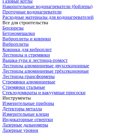
Газовые котлы
Накопительные водонагреватели (бойлеры)
Проточные водонагреватели
Расходные материалы для водонагревателей
Все для строительства
Бензорезы
Бетономешалки
Виброплиты и коврики
Виброплиты
Коврики для виброплит
Лестницы и стремянки
Вышка-тура и лестница-помост
Лестницы алюминиевые двухсекционные
Лестницы алюминиевые трёхсекционные
Лестницы-трансформеры
Стремянки алюминиевые
Стремянки стальные
Стеклодомкраты и вакуумные присоски
Инструменты
Измерительные приборы
Детекторы металла
Измерительные клещи
Индикаторные отвертки
Лазерные дальномеры
Лазерные уровни