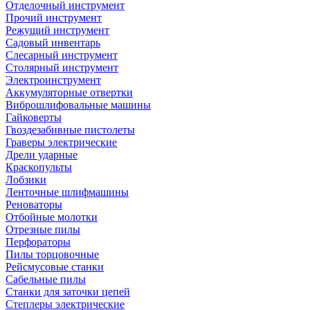
Отделочный инструмент
Прочий инструмент
Режущий инструмент
Садовый инвентарь
Слесарный инструмент
Столярный инструмент
Электроинструмент
Аккумуляторные отвертки
Виброшлифовальные машины
Гайковерты
Гвоздезабивные пистолеты
Граверы электрические
Дрели ударные
Краскопульты
Лобзики
Ленточные шлифмашины
Реноваторы
Отбойные молотки
Отрезные пилы
Перфораторы
Пилы торцовочные
Рейсмусовые станки
Сабельные пилы
Станки для заточки цепей
Степлеры электрические